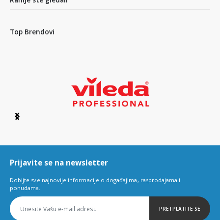
Top Brendovi
Item
1
of
6
Prijavite se na newsletter
Dobijte sve najnovije informacije o događajima, rasprodajama i
ponudama.
PRETPLATITE SE