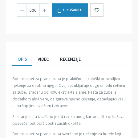
U KOŠARICU
OPIS
VIDEO
RECENZIJE
Botanika set za pranje zuba je praktično i ekološki prihvatljivo
rješenje za osobnu njegu. Ovaj set uključuje dugu smeđu četkicu
za zube, izrađenu od 40% ekstrakta slame. Pasta za zube, s
dodatkom aloe vere, osigurava nježno čišćenje, ostavljajući vašu
usnu šupljinu svježom i zdravom.
Pakiranje seta izrađeno je od recikliranog kartona, što odražava
posvećenost održivosti i zaštiti okoliša.
Botanika set za pranje zuba savršeno je rješenje za hotele koji