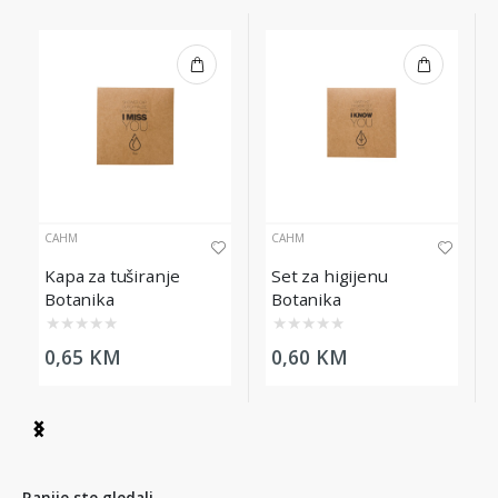
CAHM
CAHM
Kapa za tuširanje
Set za higijenu
Botanika
Botanika
★
★
★
★
★
★
★
★
★
★
0,65 KM
0,60 KM
Item
1
of
16
Ranije ste gledali