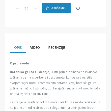
U KOŠARICU
OPIS
VIDEO
RECENZIJE
O proizvodu
Botanika gel za tuširanje, 30ml
pruža jedinstveno iskustvo
tuširanja uz miris verbene i bergamota, koji osvaja osjetila
svojom svježinom i aromatičnim notama. Ovaj hotelski gel za
tuširanje nježno čisti kožu, održavajući neutralni pH kako bi koža
ostala svježa i hidratizirana.
Pakiranje je izrađeno od PET materijala koji se može reciklirati, s
naljepnicom od kraft papira i elegantnim aluminijskim čepom,