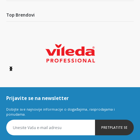
Top Brendovi
Item
1
of
6
Prijavite se na newsletter
Dobijte sve najnovije informacije o događajima, rasprodajama i
ponudama.
PRETPLATITE SE