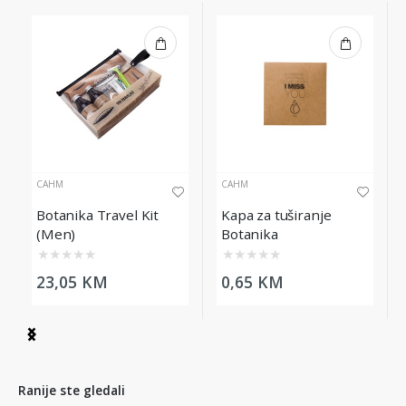
CAHM
CAHM
Botanika Travel Kit
Kapa za tuširanje
(Men)
Botanika
★
★
★
★
★
★
★
★
★
★
23,05 KM
0,65 KM
Item
1
of
13
Ranije ste gledali