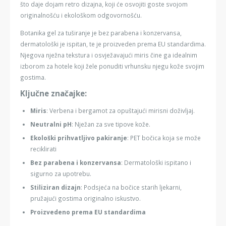
što daje dojam retro dizajna, koji će osvojiti goste svojom
originalnošću i ekološkom odgovornošću.
Botanika gel za tuširanje je bez parabena i konzervansa,
dermatološki je ispitan, te je proizveden prema EU standardima.
Njegova nježna tekstura i osvježavajući miris čine ga idealnim
izborom za hotele koji žele ponuditi vrhunsku njegu kože svojim
gostima.
Ključne značajke:
Miris
: Verbena i bergamot za opuštajući mirisni doživljaj.
Neutralni pH
: Nježan za sve tipove kože.
Ekološki prihvatljivo pakiranje
: PET bočica koja se može
reciklirati
Bez parabena i konzervansa
: Dermatološki ispitano i
sigurno za upotrebu.
Stiliziran dizajn
: Podsjeća na bočice starih ljekarni,
pružajući gostima originalno iskustvo.
Proizvedeno prema EU standardima