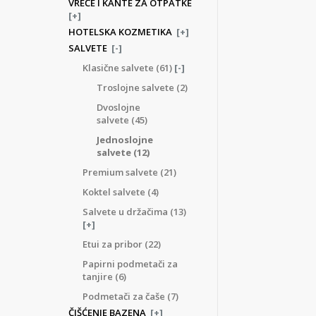
VREĆE I KANTE ZA OTPATKE
[+]
HOTELSKA KOZMETIKA
[+]
SALVETE
[-]
Klasične salvete
(61)
[-]
Troslojne salvete
(2)
Dvoslojne
salvete
(45)
Jednoslojne
salvete
(12)
Premium salvete
(21)
Koktel salvete
(4)
Salvete u držačima
(13)
[+]
Etui za pribor
(22)
Papirni podmetači za
tanjire
(6)
Podmetači za čaše
(7)
ČIŠĆENJE BAZENA
[+]