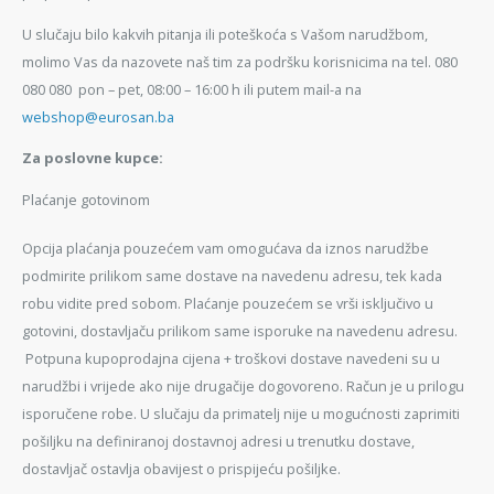
U slučaju bilo kakvih pitanja ili poteškoća s Vašom narudžbom,
molimo Vas da nazovete naš tim za podršku korisnicima na tel. 080
080 080 pon – pet, 08:00 – 16:00 h ili putem mail-a na
webshop@eurosan.ba
Za poslovne kupce:
Plaćanje gotovinom
Opcija plaćanja pouzećem vam omogućava da iznos narudžbe
podmirite prilikom same dostave na navedenu adresu, tek kada
robu vidite pred sobom. Plaćanje pouzećem se vrši isključivo u
gotovini, dostavljaču prilikom same isporuke na navedenu adresu.
Potpuna kupoprodajna cijena + troškovi dostave navedeni su u
narudžbi i vrijede ako nije drugačije dogovoreno. Račun je u prilogu
isporučene robe. U slučaju da primatelj nije u mogućnosti zaprimiti
pošiljku na definiranoj dostavnoj adresi u trenutku dostave,
dostavljač ostavlja obavijest o prispijeću pošiljke.