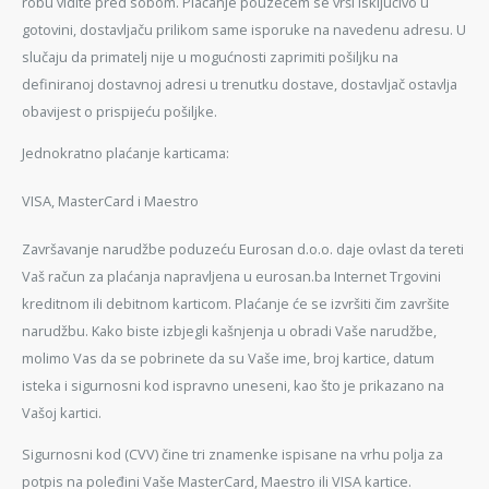
robu vidite pred sobom. Plaćanje pouzećem se vrši isključivo u
gotovini, dostavljaču prilikom same isporuke na navedenu adresu. U
slučaju da primatelj nije u mogućnosti zaprimiti pošiljku na
definiranoj dostavnoj adresi u trenutku dostave, dostavljač ostavlja
obavijest o prispijeću pošiljke.
Jednokratno plaćanje karticama:
VISA, MasterCard i Maestro
Završavanje narudžbe poduzeću Eurosan d.o.o. daje ovlast da tereti
Vaš račun za plaćanja napravljena u eurosan.ba Internet Trgovini
kreditnom ili debitnom karticom. Plaćanje će se izvršiti čim završite
narudžbu. Kako biste izbjegli kašnjenja u obradi Vaše narudžbe,
molimo Vas da se pobrinete da su Vaše ime, broj kartice, datum
isteka i sigurnosni kod ispravno uneseni, kao što je prikazano na
Vašoj kartici.
Sigurnosni kod (CVV) čine tri znamenke ispisane na vrhu polja za
potpis na poleđini Vaše MasterCard, Maestro ili VISA kartice.