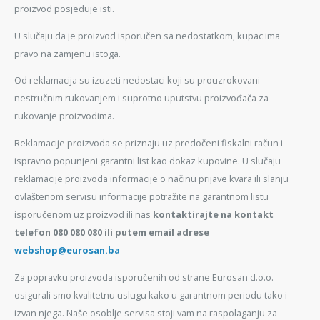
proizvod posjeduje isti.
U slučaju da je proizvod isporučen sa nedostatkom, kupac ima
pravo na zamjenu istoga.
Od reklamacija su izuzeti nedostaci koji su prouzrokovani
nestručnim rukovanjem i suprotno uputstvu proizvođača za
rukovanje proizvodima.
Reklamacije proizvoda se priznaju uz predočeni fiskalni račun i
ispravno popunjeni garantni list kao dokaz kupovine. U slučaju
reklamacije proizvoda informacije o načinu prijave kvara ili slanju
ovlaštenom servisu informacije potražite na garantnom listu
isporučenom uz proizvod ili nas
kontaktirajte na kontakt
telefon 080 080 080 ili putem email adrese
webshop@eurosan.ba
Za popravku proizvoda isporučenih od strane Eurosan d.o.o.
osigurali smo kvalitetnu uslugu kako u garantnom periodu tako i
izvan njega. Naše osoblje servisa stoji vam na raspolaganju za