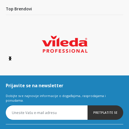
Top Brendovi
Item
1
of
6
Prijavite se na newsletter
Dobijte sve najnovije informacije o događajima, rasprodajama i
ponudama.
PRETPLATITE SE