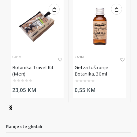
CAHM
CAHM
Botanika Travel Kit
Gel za tuširanje
(Men)
Botanika, 30ml
★
★
★
★
★
★
★
★
★
★
23,05 KM
0,55 KM
Item
1
of
5
Ranije ste gledali