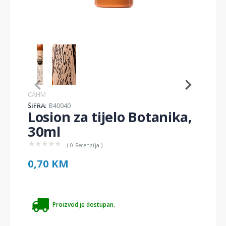
Item
1
of
2
Item
CAHM
1
ŠIFRA:
B40040
of
Losion za tijelo Botanika,
2
30ml
★
★
★
★
★
( 0 Recenzija )
0,70 KM
Proizvod je dostupan.