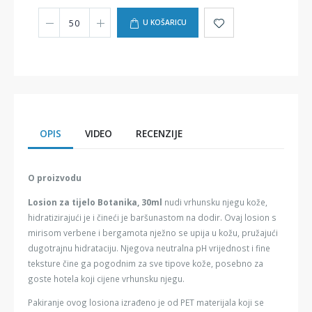
U KOŠARICU
OPIS
VIDEO
RECENZIJE
O proizvodu
Losion za tijelo Botanika, 30ml
nudi vrhunsku njegu kože,
hidratizirajući je i čineći je baršunastom na dodir. Ovaj losion s
mirisom verbene i bergamota nježno se upija u kožu, pružajući
dugotrajnu hidrataciju. Njegova neutralna pH vrijednost i fine
teksture čine ga pogodnim za sve tipove kože, posebno za
goste hotela koji cijene vrhunsku njegu.
Pakiranje ovog losiona izrađeno je od PET materijala koji se