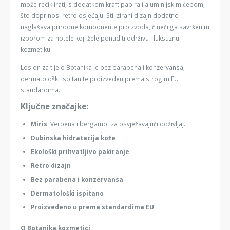
može reciklirati, s dodatkom kraft papira i aluminijskim čepom,
što doprinosi retro osjećaju. Stilizirani dizajn dodatno
naglašava prirodne komponente proizvoda, čineći ga savršenim
izborom za hotele koji žele ponuditi održivu i luksuznu
kozmetiku.
Losion za tijelo Botanika je bez parabena i konzervansa,
dermatološki ispitan te proizveden prema strogim EU
standardima.
Ključne značajke:
Miris
: Verbena i bergamot za osvježavajući doživljaj.
Dubinska hidratacija kože
Ekološki prihvatljivo pakiranje
Retro dizajn
Bez parabena i konzervansa
Dermatološki ispitano
Proizvedeno u prema standardima EU
O Botanika kozmetici