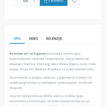
U KOŠARICU
OPIS
VIDEO
RECENZIJE
Botanika set za higijenu
predstavlja savršen spoj
funkcionalnosti i ekološke osviještenosti. Ovaj praktični set
uključuje 3 blaznice, 3 biorazgradiva drvena štapića za uši i malu
turpiju, što ga čini idealnim dodatkom za svaku hotelsku sobu.
Svi proizvodi su pažljivo odabrani, a pakiranje je izrađeno od
recikliranog kartona sa zanimljivim i jednostavnim, modernim
dizajnom.
Ovaj set nudi gostima praktične alate za osobnu njegu,
istovremeno promovirajući ekološke vrijednosti koje su sve