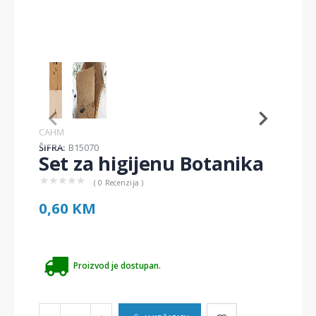
Item
1
of
2
Item
CAHM
1
ŠIFRA:
B15070
of
Set za higijenu Botanika
2
★
★
★
★
★
( 0 Recenzija )
0,60 KM
Proizvod je dostupan.