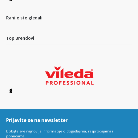
Item
1
of
15
Ranije ste gledali
Top Brendovi
Item
1
of
6
Prijavite se na newsletter
Dobijte sve najnovije informacije o događajima, rasprodajama i
ponudama.