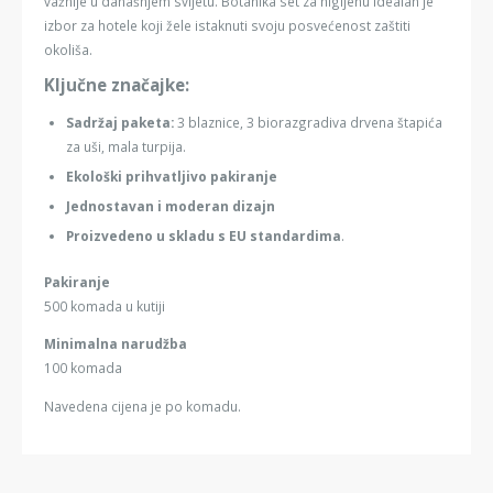
važnije u današnjem svijetu. Botanika set za higijenu idealan je
izbor za hotele koji žele istaknuti svoju posvećenost zaštiti
okoliša.
Ključne značajke:
Sadržaj paketa:
3 blaznice, 3 biorazgradiva drvena štapića
za uši, mala turpija.
Ekološki prihvatljivo pakiranje
Jednostavan i moderan dizajn
Proizvedeno u skladu s EU standardima
.
Pakiranje
500 komada u kutiji
Minimalna narudžba
100 komada
Navedena cijena je po komadu.