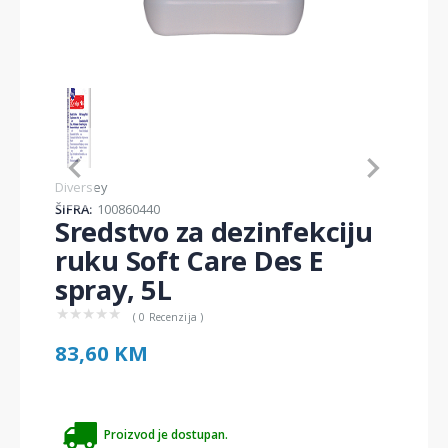
Item
1
of
1
Item
Diversey
1
ŠIFRA:
100860440
of
Sredstvo za dezinfekciju
1
ruku Soft Care Des E
spray, 5L
★
★
★
★
★
( 0 Recenzija )
83,60 KM
Proizvod je dostupan.