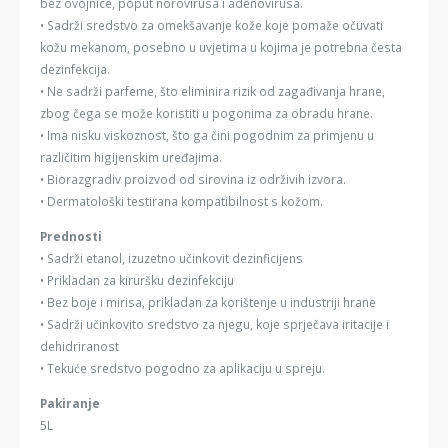
bez ovojnice, poput norovirusa i adenovirusa.
• Sadrži sredstvo za omekšavanje kože koje pomaže očuvati
kožu mekanom, posebno u uvjetima u kojima je potrebna česta
dezinfekcija.
• Ne sadrži parfeme, što eliminira rizik od zagađivanja hrane,
zbog čega se može koristiti u pogonima za obradu hrane.
• Ima nisku viskoznost, što ga čini pogodnim za primjenu u
različitim higijenskim uređajima.
• Biorazgradiv proizvod od sirovina iz održivih izvora.
• Dermatološki testirana kompatibilnost s kožom.
Prednosti
• Sadrži etanol, izuzetno učinkovit dezinficijens
• Prikladan za kiruršku dezinfekciju
• Bez boje i mirisa, prikladan za korištenje u industriji hrane
• Sadrži učinkovito sredstvo za njegu, koje sprječava iritacije i
dehidriranost
• Tekuće sredstvo pogodno za aplikaciju u spreju.
Pakiranje
5L