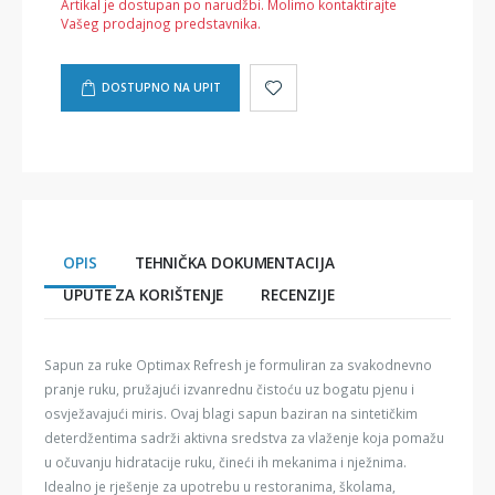
Artikal je dostupan po narudžbi. Molimo kontaktirajte
Vašeg prodajnog predstavnika.
DOSTUPNO NA UPIT
OPIS
TEHNIČKA DOKUMENTACIJA
UPUTE ZA KORIŠTENJE
RECENZIJE
Sapun za ruke Optimax Refresh je formuliran za svakodnevno
pranje ruku, pružajući izvanrednu čistoću uz bogatu pjenu i
osvježavajući miris. Ovaj blagi sapun baziran na sintetičkim
deterdžentima sadrži aktivna sredstva za vlaženje koja pomažu
u očuvanju hidratacije ruku, čineći ih mekanima i nježnima.
Idealno je rješenje za upotrebu u restoranima, školama,