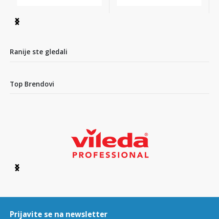
Item
1
of
4
Ranije ste gledali
Top Brendovi
Item
1
of
6
Prijavite se na newsletter