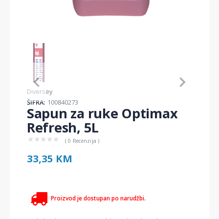
Item
1
of
1
Item
Diversey
1
ŠIFRA:
100840273
of
Sapun za ruke Optimax
1
Refresh, 5L
★
★
★
★
★
( 0 Recenzija )
33,35 KM
Proizvod je dostupan po narudžbi.