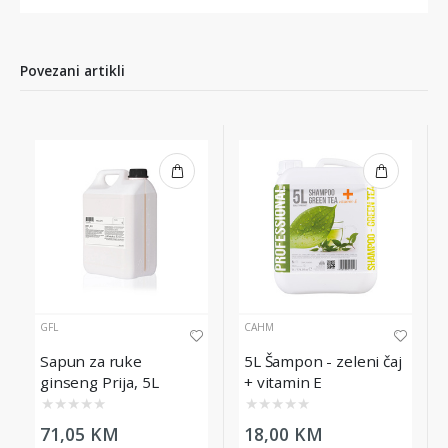
Povezani artikli
GFL
CAHM
Sapun za ruke
5L Šampon - zeleni čaj
ginseng Prija, 5L
+ vitamin E
★
★
★
★
★
★
★
★
★
★
71,05 KM
18,00 KM