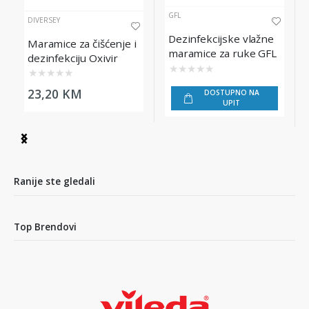
GFL
DIVERSEY
Dezinfekcijske vlažne
Maramice za čišćenje i
maramice za ruke GFL
dezinfekciju Oxivir
★
★
★
★
★
Sporicide Wipe, 80/1
★
★
★
★
★
23,20 KM
DOSTUPNO NA
UPIT
Item
1
of
3
Ranije ste gledali
Top Brendovi