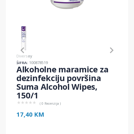
Item
1
of
1
Item
Diversey
1
ŠIFRA:
100878519
of
Alkoholne maramice za
1
dezinfekciju površina
Suma Alcohol Wipes,
150/1
★
★
★
★
★
( 0 Recenzija )
17,40 KM