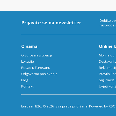
of
6
Dobijte sv
Prijavite se na newsletter
rasprodaj
O nama
Online 
O Eurosan grupaciji
Moj nalog
Lokacije
Dostava i 
Posao u Eurosanu
Reklamacija
Odgovorno poslovanje
Pravila B
Blog
Sigurnost i
Kontakt
Uvjeti kori
Eurosan B2C. © 2026. Sva prava pridržana. Powered by XSOF