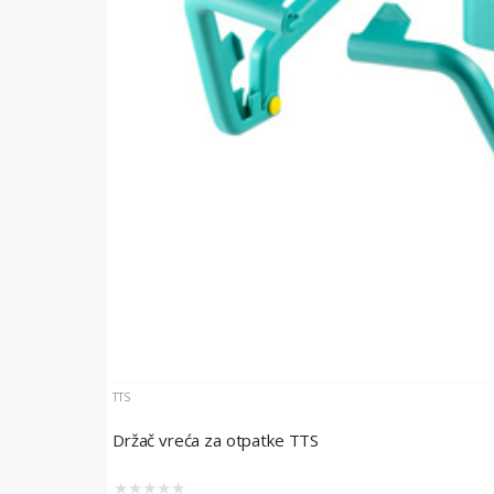
TTS
Držač vreća za otpatke TTS
★
★
★
★
★