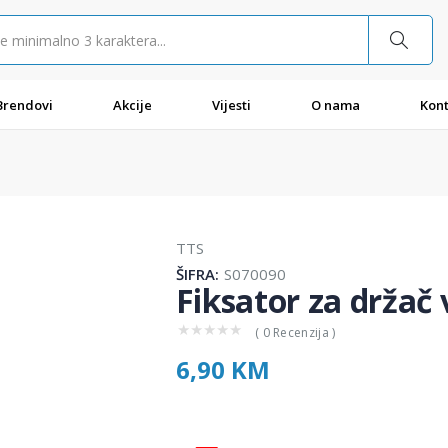
Brendovi
Akcije
Vijesti
O nama
Kont
TTS
ŠIFRA:
S070090
Fiksator za držač
★
★
★
★
★
( 0 Recenzija )
6,90 KM