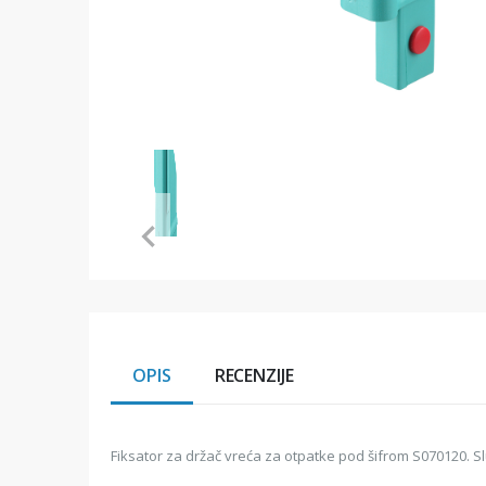
Item
1
of
1
Item
1
of
1
OPIS
RECENZIJE
Fiksator za držač vreća za otpatke pod šifrom S070120. Služi