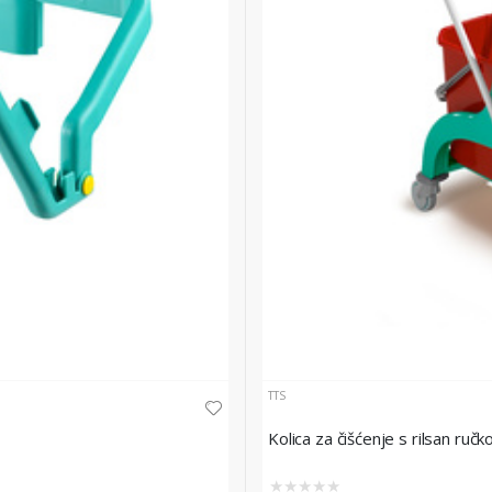
TTS
Kolica za čišćenje s rilsan ru
★
★
★
★
★