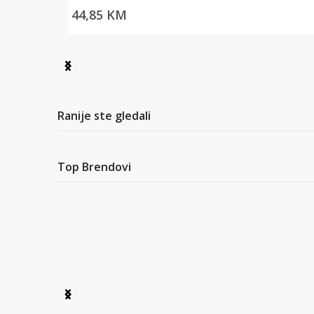
44,85 KM
Item
1
of
7
Ranije ste gledali
Top Brendovi
Item
1