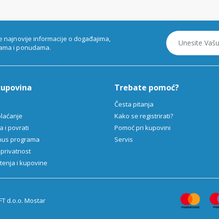
e najnovije informacije o događajima,
ama i ponudama.
kupovina
Trebate pomoć?
Česta pitanja
plaćanje
Kako se registrirati?
 i povrati
Pomoć pri kupovini
onus programa
Servis
 privatnost
štenja i kupovine
T d.o.o. Mostar