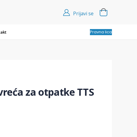
Prijavi se
Pravna lica
akt
 vreća za otpatke TTS