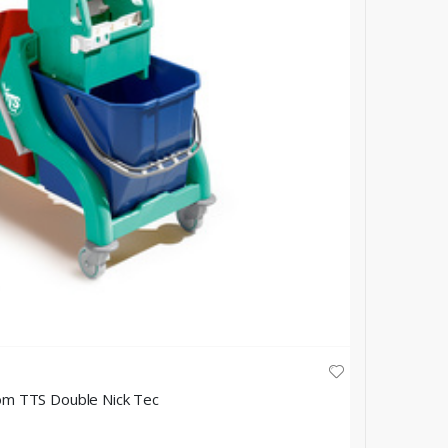
TTS
čkom TTS Double Nick Tec
Kolica za
★
★
★
★