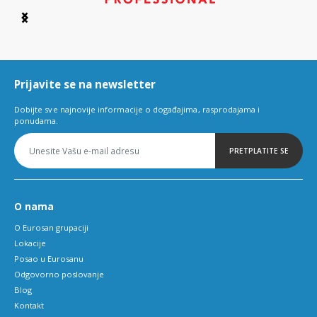
Item
1
of
6
Prijavite se na newsletter
Dobijte sve najnovije informacije o događajima, rasprodajama i
ponudama.
PRETPLATITE SE
O nama
O Eurosan grupaciji
Lokacije
Posao u Eurosanu
Odgovorno poslovanje
Blog
Kontakt