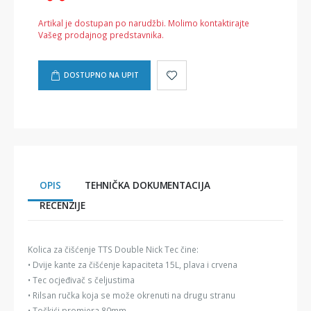
Artikal je dostupan po narudžbi. Molimo kontaktirajte
Vašeg prodajnog predstavnika.
DOSTUPNO NA UPIT
OPIS
TEHNIČKA DOKUMENTACIJA
RECENZIJE
Kolica za čišćenje TTS Double Nick Tec čine:
• Dvije kante za čišćenje kapaciteta 15L, plava i crvena
• Tec ocjeđivač s čeljustima
• Rilsan ručka koja se može okrenuti na drugu stranu
• Točkići promjera 80mm