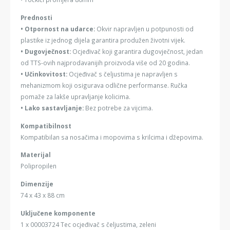
Prednosti
• Otpornost na udarce:
Okvir napravljen u potpunosti od
plastike iz jednog dijela garantira produžen životni vijek.
• Dugovječnost:
Ocjeđivač koji garantira dugovječnost, jedan
od TTS-ovih najprodavanijih proizvoda više od 20 godina.
• Učinkovitost:
Ocjeđivač s čeljustima je napravljen s
mehanizmom koji osigurava odlične performanse. Ručka
pomaže za lakše upravljanje kolicima.
• Lako sastavljanje:
Bez potrebe za vijcima.
Kompatibilnost
Kompatibilan sa nosačima i mopovima s krilcima i džepovima.
Materijal
Polipropilen
Dimenzije
74 x 43 x 88 cm
Uključene komponente
1 x 00003724 Tec ocjeđivač s čeljustima, zeleni