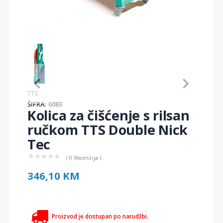
Item
1
of
1
Item
TTS
1
ŠIFRA:
6083
of
Kolica za čišćenje s rilsan
1
ručkom TTS Double Nick
Tec
★
★
★
★
★
( 0 Recenzija )
346,10 KM
Proizvod je dostupan po narudžbi.