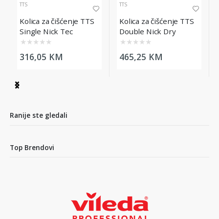
TTS
TTS
Kolica za čišćenje TTS
Kolica za čišćenje TTS
Single Nick Tec
Double Nick Dry
★
★
★
★
★
★
★
★
★
★
316,05 KM
465,25 KM
Item
1
of
6
Ranije ste gledali
Top Brendovi