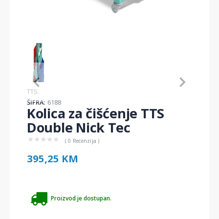
Item
1
of
1
Item
TTS
1
ŠIFRA:
6188
of
Kolica za čišćenje TTS
1
Double Nick Tec
★
★
★
★
★
( 0 Recenzija )
395,25 KM
Proizvod je dostupan.