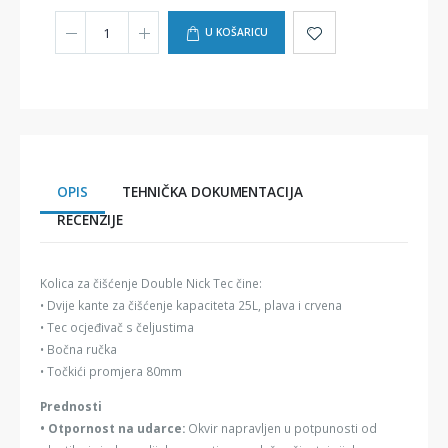
U KOŠARICU
OPIS
TEHNIČKA DOKUMENTACIJA
RECENZIJE
Kolica za čišćenje Double Nick Tec čine:
• Dvije kante za čišćenje kapaciteta 25L, plava i crvena
• Tec ocjeđivač s čeljustima
• Bočna ručka
• Točkići promjera 80mm
Prednosti
• Otpornost na udarce:
Okvir napravljen u potpunosti od