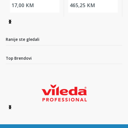
17,00 KM
465,25 KM
Item
1
of
5
Ranije ste gledali
Top Brendovi
Item
1
of
6