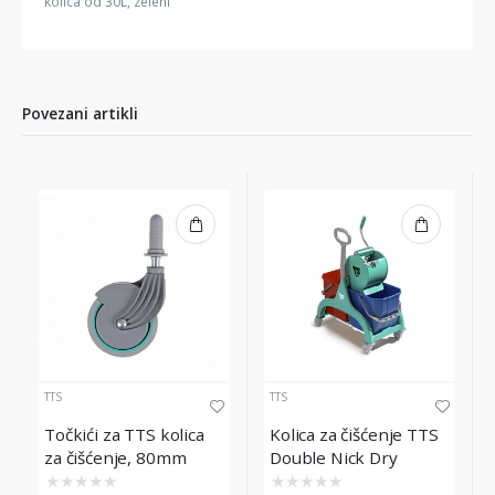
kolica od 30L, zeleni
Povezani artikli
TTS
TTS
Točkići za TTS kolica
Kolica za čišćenje TTS
za čišćenje, 80mm
Double Nick Dry
★
★
★
★
★
★
★
★
★
★