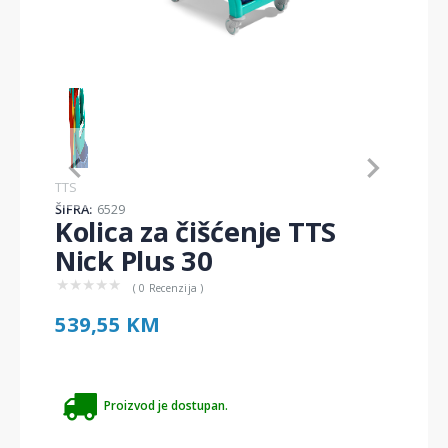
Item
1
of
1
Item
TTS
1
ŠIFRA:
6529
of
Kolica za čišćenje TTS
1
Nick Plus 30
★
★
★
★
★
( 0 Recenzija )
539,55 KM
Proizvod je dostupan.