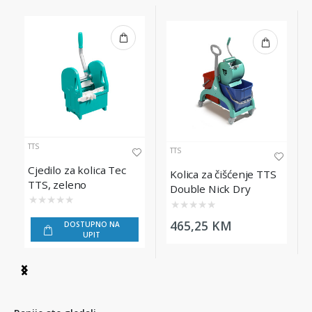
TTS
TTS
Cjedilo za kolica Tec
Kolica za čišćenje TTS
TTS, zeleno
Double Nick Dry
★
★
★
★
★
★
★
★
★
★
465,25 KM
DOSTUPNO NA
UPIT
Item
1
of
9