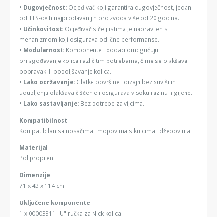
• Dugovječnost:
Ocjeđivač koji garantira dugovječnost, jedan
od TTS-ovih najprodavanijih proizvoda više od 20 godina.
• Učinkovitost:
Ocjeđivač s čeljustima je napravljen s
mehanizmom koji osigurava odlične performanse.
• Modularnost:
Komponente i dodaci omogućuju
prilagođavanje kolica različitim potrebama, čime se olakšava
popravak ili poboljšavanje kolica.
• Lako održavanje:
Glatke površine i dizajn bez suvišnih
udubljenja olakšava čišćenje i osigurava visoku razinu higijene.
• Lako sastavljanje:
Bez potrebe za vijcima.
Kompatibilnost
Kompatibilan sa nosačima i mopovima s krilcima i džepovima.
Materijal
Polipropilen
Dimenzije
71 x 43 x 114 cm
Uključene komponente
1 x 00003311 "U" ručka za Nick kolica