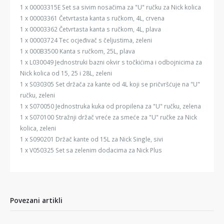
1 x 00003315E Set sa sivim nosačima za "U" ručku za Nick kolica
1 x 00003361 Četvrtasta kanta s ručkom, 4L, crvena
1 x 00003362 Četvrtasta kanta s ručkom, 4L, plava
1 x 00003724 Tec ocjeđivač s čeljustima, zeleni
1 x 000B3500 Kanta s ručkom, 25L, plava
1 x L030049 Jednostruki bazni okvir s točkićima i odbojnicima za
Nick kolica od 15, 25 i 28L, zeleni
1 x S030305 Set držača za kante od 4L koji se pričvršćuje na "U"
ručku, zeleni
1 x S070050 Jednostruka kuka od propilena za "U" ručku, zelena
1 x S070100 Stražnji držač vreće za smeće za "U" ručke za Nick
kolica, zeleni
1 x S090201 Držač kante od 15L za Nick Single, sivi
1 x V050325 Set sa zelenim dodacima za Nick Plus
Povezani artikli