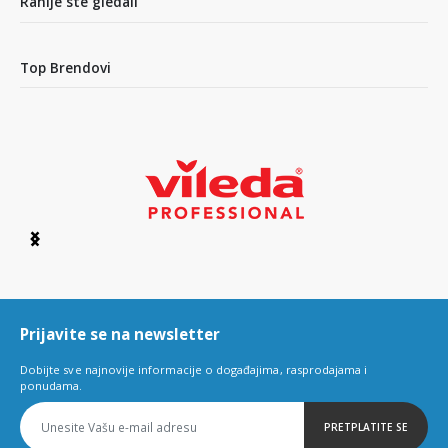
Ranije ste gledali
Top Brendovi
Item
1
of
6
Prijavite se na newsletter
Dobijte sve najnovije informacije o događajima, rasprodajama i
ponudama.
PRETPLATITE SE