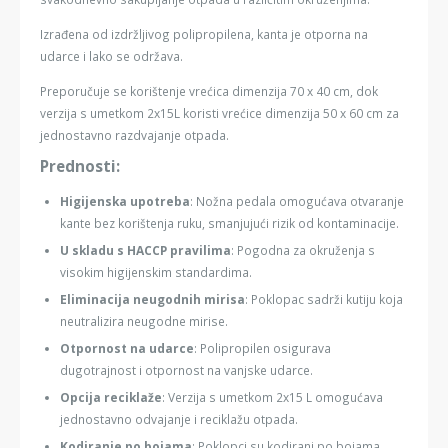
Izrađena od izdržljivog polipropilena, kanta je otporna na
udarce i lako se održava.
Preporučuje se korištenje vrećica dimenzija 70 x 40 cm, dok
verzija s umetkom 2x15L koristi vrećice dimenzija 50 x 60 cm za
jednostavno razdvajanje otpada.
Prednosti:
Higijenska upotreba
: Nožna pedala omogućava otvaranje
kante bez korištenja ruku, smanjujući rizik od kontaminacije.
U skladu s HACCP pravilima
: Pogodna za okruženja s
visokim higijenskim standardima.
Eliminacija neugodnih mirisa
: Poklopac sadrži kutiju koja
neutralizira neugodne mirise.
Otpornost na udarce
: Polipropilen osigurava
dugotrajnost i otpornost na vanjske udarce.
Opcija reciklaže
: Verzija s umetkom 2x15 L omogućava
jednostavno odvajanje i reciklažu otpada.
Kodiranje po bojama
: Poklopci su kodirani po bojama