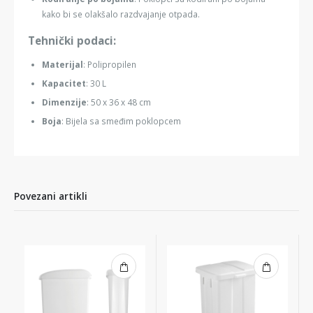
kako bi se olakšalo razdvajanje otpada.
Tehnički podaci:
Materijal
: Polipropilen
Kapacitet
: 30 L
Dimenzije
: 50 x 36 x 48 cm
Boja
: Bijela sa smeđim poklopcem
Povezani artikli