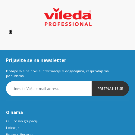
Item
1
of
6
Prijavite se na newsletter
Dobijte sve najnovije informacije o događajima, rasprodajama i
ponudama.
PRETPLATITE SE
O nama
O Eurosan grupaciji
Lokacije
Posao u Eurosanu