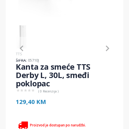
Item
1
of
1
Item
TTS
1
ŠIFRA:
05710J
of
Kanta za smeće TTS
1
Derby L, 30L, smeđi
poklopac
★
★
★
★
★
( 0 Recenzija )
129,40 KM
Proizvod je dostupan po narudžbi.