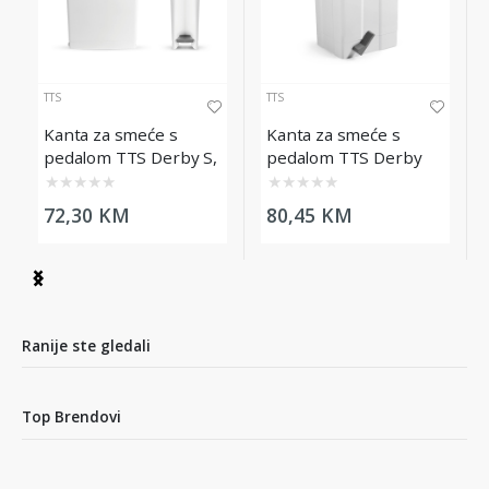
TTS
TTS
Kanta za smeće s
Kanta za smeće s
pedalom TTS Derby S,
pedalom TTS Derby
17L, bijela
M, 25L
★
★
★
★
★
★
★
★
★
★
72,30 KM
80,45 KM
Item
1
of
9
Ranije ste gledali
Top Brendovi