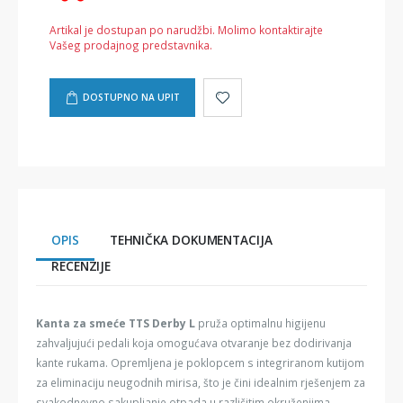
Artikal je dostupan po narudžbi. Molimo kontaktirajte
Vašeg prodajnog predstavnika.
DOSTUPNO NA UPIT
OPIS
TEHNIČKA DOKUMENTACIJA
RECENZIJE
Kanta za smeće TTS Derby L
pruža optimalnu higijenu
zahvaljujući pedali koja omogućava otvaranje bez dodirivanja
kante rukama. Opremljena je poklopcem s integriranom kutijom
za eliminaciju neugodnih mirisa, što je čini idealnim rješenjem za
svakodnevno sakupljanje otpada u različitim okruženjima.