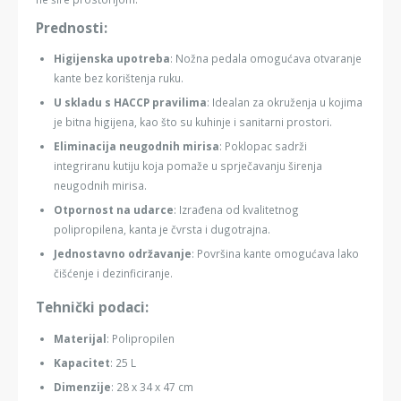
Prednosti:
Higijenska upotreba
: Nožna pedala omogućava otvaranje
kante bez korištenja ruku.
U skladu s HACCP pravilima
: Idealan za okruženja u kojima
je bitna higijena, kao što su kuhinje i sanitarni prostori.
Eliminacija neugodnih mirisa
: Poklopac sadrži
integriranu kutiju koja pomaže u sprječavanju širenja
neugodnih mirisa.
Otpornost na udarce
: Izrađena od kvalitetnog
polipropilena, kanta je čvrsta i dugotrajna.
Jednostavno održavanje
: Površina kante omogućava lako
čišćenje i dezinficiranje.
Tehnički podaci:
Materijal
: Polipropilen
Kapacitet
: 25 L
Dimenzije
: 28 x 34 x 47 cm