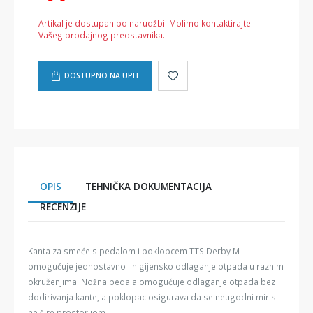
Artikal je dostupan po narudžbi. Molimo kontaktirajte
Vašeg prodajnog predstavnika.
DOSTUPNO NA UPIT
OPIS
TEHNIČKA DOKUMENTACIJA
RECENZIJE
Kanta za smeće s pedalom i poklopcem TTS Derby M
omogućuje jednostavno i higijensko odlaganje otpada u raznim
okruženjima. Nožna pedala omogućuje odlaganje otpada bez
dodirivanja kante, a poklopac osigurava da se neugodni mirisi
ne šire prostorijom.