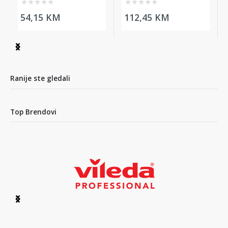
poklopac
25L
★
★
★
★
★
★
★
★
★
★
54,15 KM
112,45 KM
Item
1
of
5
Ranije ste gledali
Top Brendovi
Item
1
of