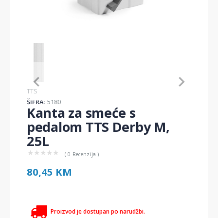
Item
1
of
1
Item
TTS
1
ŠIFRA:
5180
of
Kanta za smeće s
1
pedalom TTS Derby M,
25L
★
★
★
★
★
( 0 Recenzija )
80,45 KM
Proizvod je dostupan po narudžbi.