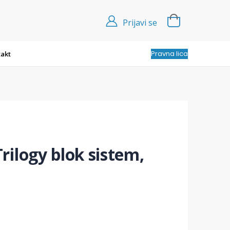
Prijavi se
Pravna lica
akt
ilogy blok sistem,