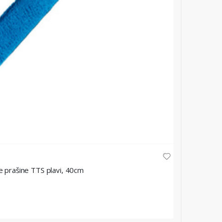
TTS
e prašine TTS plavi, 40cm
Mop za č
★
★
★
★
22,20 