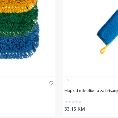
TTS
Mop od mikrofibera za brisanj
★
★
★
★
★
33,15 KM