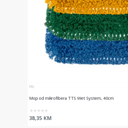
TTS
Mop od mikrofibera TTS Wet System, 40cm
★
★
★
★
★
38,35 KM