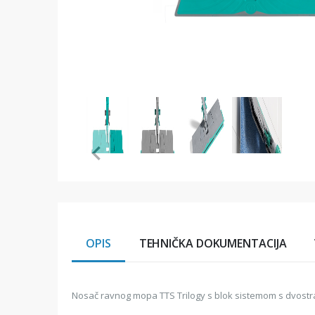
Item
1
of
4
Item
1
of
4
OPIS
TEHNIČKA DOKUMENTACIJA
Nosač ravnog mopa TTS Trilogy s blok sistemom s dvostra