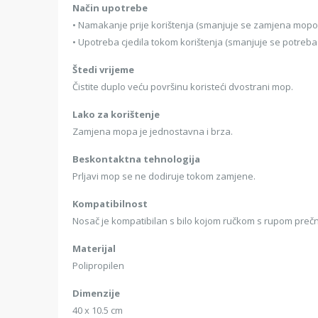
Način upotrebe
• Namakanje prije korištenja (smanjuje se zamjena mopo
• Upotreba cjedila tokom korištenja (smanjuje se potreb
Štedi vrijeme
Čistite duplo veću površinu koristeći dvostrani mop.
Lako za korištenje
Zamjena mopa je jednostavna i brza.
Beskontaktna tehnologija
Prljavi mop se ne dodiruje tokom zamjene.
Kompatibilnost
Nosač je kompatibilan s bilo kojom ručkom s rupom preč
Materijal
Polipropilen
Dimenzije
40 x 10.5 cm