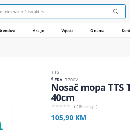
Brendovi
Akcije
Vijesti
O nama
Kont
TTS
ŠIFRA:
7700V
Nosač mopa TTS Tr
40cm
★
★
★
★
★
( 0 Recenzija )
105,90 KM