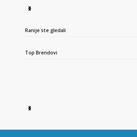
Item
1
of
7
Ranije ste gledali
Top Brendovi
Item
1
of
6