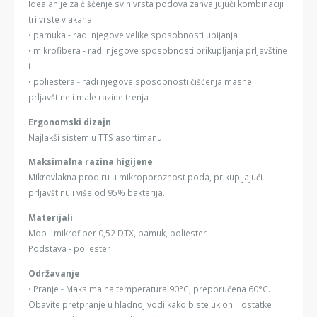
Idealan je za čišćenje svih vrsta podova zahvaljujući kombinaciji
tri vrste vlakana:
• pamuka - radi njegove velike sposobnosti upijanja
• mikrofibera - radi njegove sposobnosti prikupljanja prljavštine
i
• poliestera - radi njegove sposobnosti čišćenja masne
prljavštine i male razine trenja
Ergonomski dizajn
Najlakši sistem u TTS asortimanu.
Maksimalna razina higijene
Mikrovlakna prodiru u mikroporoznost poda, prikupljajući
prljavštinu i više od 95% bakterija.
Materijali
Mop - mikrofiber 0,52 DTX, pamuk, poliester
Podstava - poliester
Održavanje
• Pranje - Maksimalna temperatura 90°C, preporučena 60°C.
Obavite pretpranje u hladnoj vodi kako biste uklonili ostatke