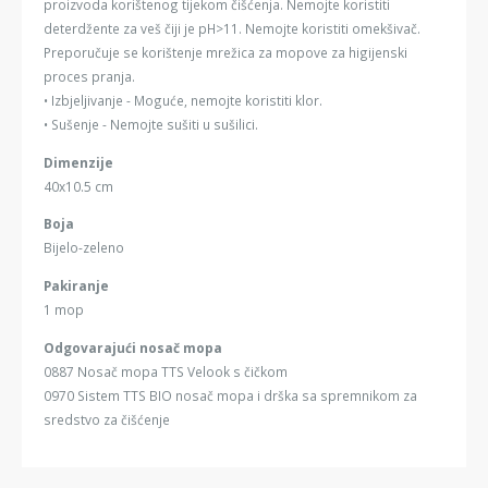
proizvoda korištenog tijekom čišćenja. Nemojte koristiti
deterdžente za veš čiji je pH>11. Nemojte koristiti omekšivač.
Preporučuje se korištenje mrežica za mopove za higijenski
proces pranja.
• Izbjeljivanje - Moguće, nemojte koristiti klor.
• Sušenje - Nemojte sušiti u sušilici.
Dimenzije
40x10.5 cm
Boja
Bijelo-zeleno
Pakiranje
1 mop
Odgovarajući nosač mopa
0887 Nosač mopa TTS Velook s čičkom
0970 Sistem TTS BIO nosač mopa i drška sa spremnikom za
sredstvo za čišćenje