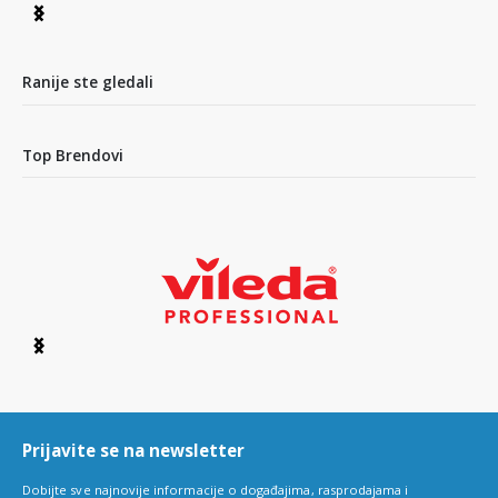
Item
1
of
4
Ranije ste gledali
Top Brendovi
Item
1
of
6
Prijavite se na newsletter
Dobijte sve najnovije informacije o događajima, rasprodajama i