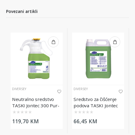
Povezani artikli
DIVERSEY
DIVERSEY
Neutralno sredstvo
Sredstvo za čišćenje
TASKI Jontec 300 Pur-
podova TASKI Jontec
Eco SmartDose, 1.4L
300, 5L
★
★
★
★
★
★
★
★
★
★
119,70 KM
66,45 KM