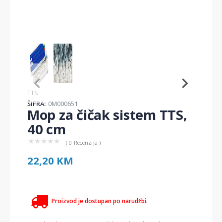
Item
1
of
2
Item
TTS
1
ŠIFRA:
0M000651
of
Mop za čičak sistem TTS,
2
40 cm
★
★
★
★
★
( 0 Recenzija )
22,20 KM
Proizvod je dostupan po narudžbi.