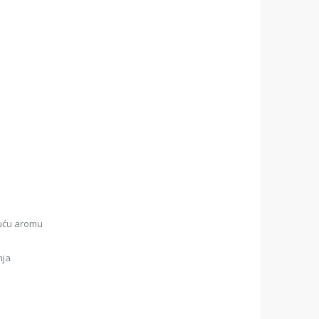
juću aromu
nja