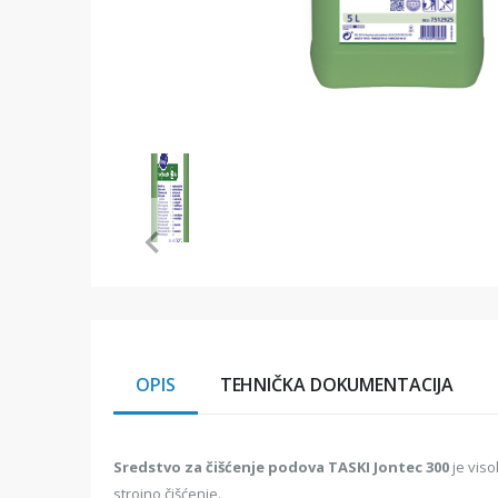
Item
1
of
1
Item
1
of
1
OPIS
TEHNIČKA DOKUMENTACIJA
Sredstvo za čišćenje podova TASKI Jontec 300
je viso
strojno čišćenje.