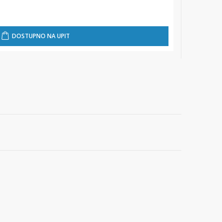
★
★
★
★
70,00 
DOSTUPNO NA UPIT