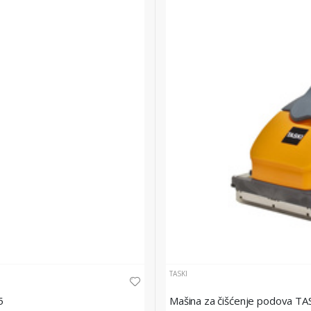
TASKI
5
Mašina za čišćenje podova T