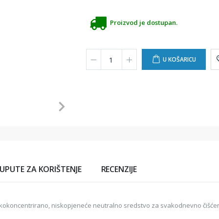
Proizvod je dostupan.
U KOŠARICU
UPUTE ZA KORIŠTENJE
RECENZIJE
kokoncentrirano, niskopjeneće neutralno sredstvo za svakodnevno čišćenj