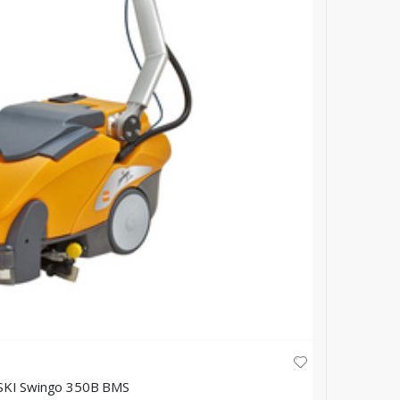
TTS
ASKI Swingo 350B BMS
Nosač mo