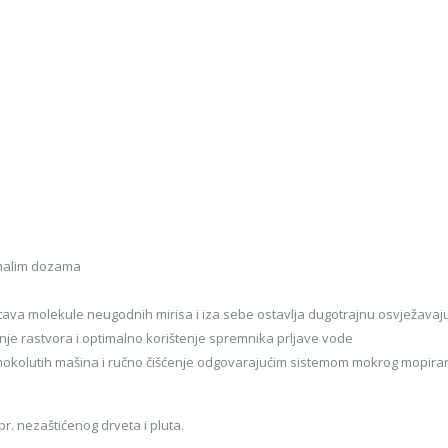
 malim dozama
uništava molekule neugodnih mirisa i iza sebe ostavlja dugotrajnu osvježava
anje rastvora i optimalno korištenje spremnika prljave vode
nokolutih mašina i ručno čišćenje odgovarajućim sistemom mokrog mopira
pr. nezaštićenog drveta i pluta.