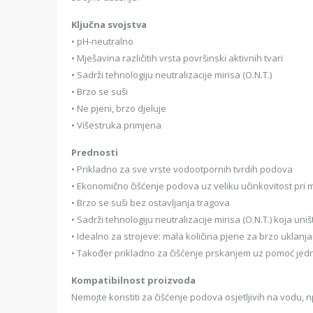
Ključna svojstva
• pH-neutralno
• Mješavina različitih vrsta površinski aktivnih tvari
• Sadrži tehnologiju neutralizacije mirisa (O.N.T.)
• Brzo se suši
• Ne pjeni, brzo djeluje
• Višestruka primjena
Prednosti
• Prikladno za sve vrste vodootpornih tvrdih podova
• Ekonomično čišćenje podova uz veliku učinkovitost pri
• Brzo se suši bez ostavljanja tragova
• Sadrži tehnologiju neutralizacije mirisa (O.N.T.) koja 
• Idealno za strojeve: mala količina pjene za brzo uklanj
• Također prikladno za čišćenje prskanjem uz pomoć jed
Kompatibilnost proizvoda
Nemojte koristiti za čišćenje podova osjetljivih na vodu, n