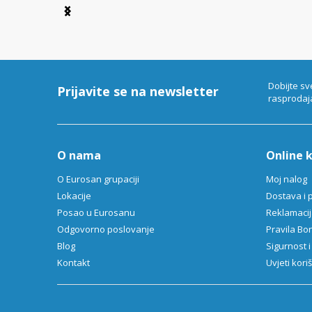
Item
1
of
6
Dobijte sv
Prijavite se na newsletter
rasprodaj
O nama
Online 
O Eurosan grupaciji
Moj nalog
Lokacije
Dostava i 
Posao u Eurosanu
Reklamacija
Odgovorno poslovanje
Pravila B
Blog
Sigurnost i
Kontakt
Uvjeti kori