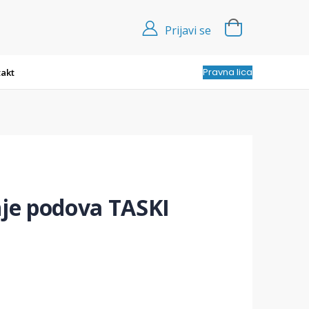
Prijavi se
Pravna lica
akt
nje podova TASKI