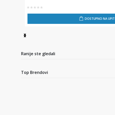
★
★
★
★
★
DOSTUPNO NA UPIT
Item
1
of
7
Ranije ste gledali
Top Brendovi