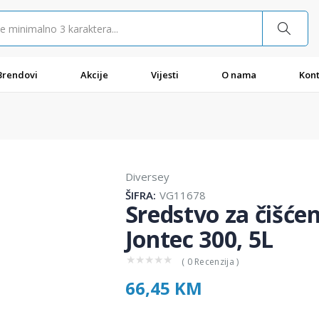
Brendovi
Akcije
Vijesti
O nama
Kont
Diversey
ŠIFRA:
VG11678
Sredstvo za čišće
Jontec 300, 5L
★
★
★
★
★
( 0 Recenzija )
66,45 KM