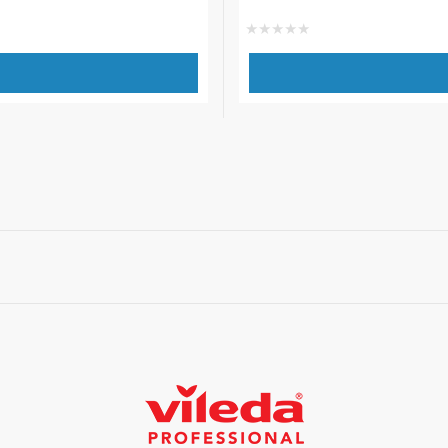
★
★
★
★
★