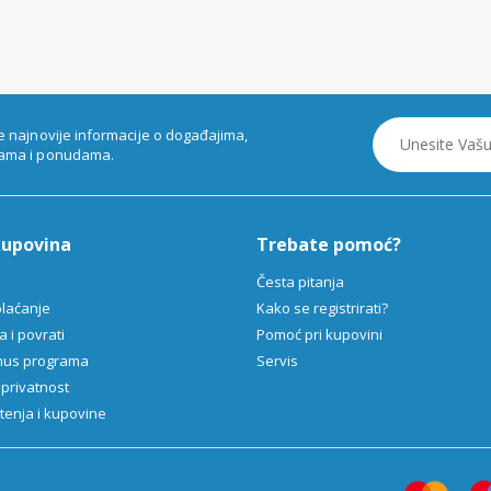
e najnovije informacije o događajima,
ama i ponudama.
kupovina
Trebate pomoć?
Česta pitanja
plaćanje
Kako se registrirati?
 i povrati
Pomoć pri kupovini
onus programa
Servis
 privatnost
štenja i kupovine