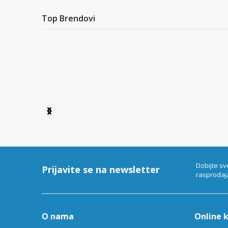
Top Brendovi
Item
1
of
6
Dobijte sv
Prijavite se na newsletter
rasprodaj
O nama
Online 