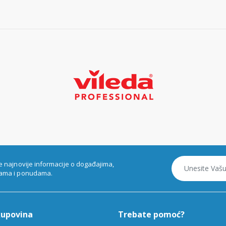
e najnovije informacije o događajima,
ama i ponudama.
kupovina
Trebate pomoć?