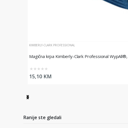
KIMBERLY-CLARK PROFESSIONAL
Magična krpa Kimberly-Clark Professional WypAll®,
★
★
★
★
★
15,10 KM
Item
1
of
3
Ranije ste gledali