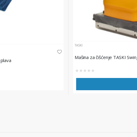
TASKI
Mašina za čišćenje TASKI Swi
 plava
★
★
★
★
★