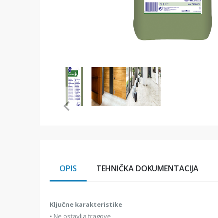
Item
1
of
3
Item
1
of
3
OPIS
TEHNIČKA DOKUMENTACIJA
Ključne karakteristike
• Ne ostavlja tragove