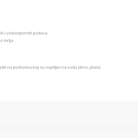
dih i vodootpornih podova
ez mrlja
iti na podovima koji su osjetljivi na vodu (drvo, pluto).