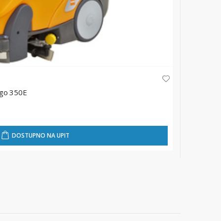
KIMBERLY-C
ngo 350E
Magična 
★
★
★
★
15,10 
DOSTUPNO NA UPIT