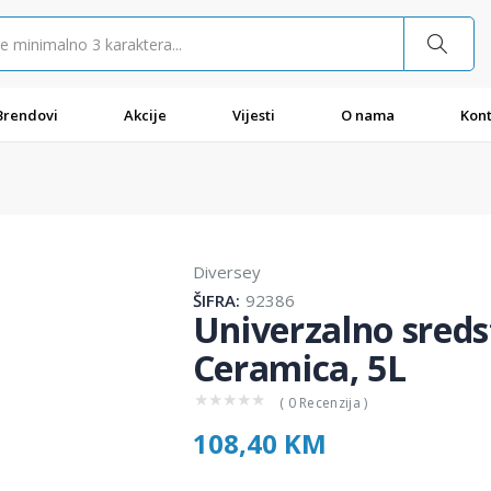
Brendovi
Akcije
Vijesti
O nama
Kont
Diversey
ŠIFRA:
92386
Univerzalno sreds
Ceramica, 5L
★
★
★
★
★
( 0 Recenzija )
108,40 KM