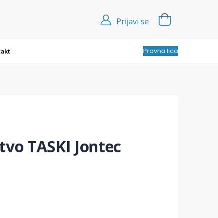
Prijavi se
Pravna lica
akt
tvo TASKI Jontec