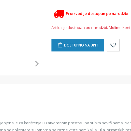
Proizvod je dostupan po narudžbi.
Artikal je dostupan po narudžbi. Molimo kont
DOSTUPNO NA UPIT
enjena je za korištenje u zatvorenom prostoru na suhim površinama. Napra
akna od poliestera su otporna na razne vrste hemikalija, ulja, organskih ra