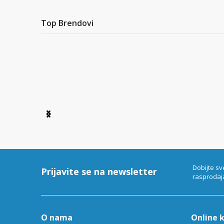
Top Brendovi
Item
1
of
6
Dobijte sv
Prijavite se na newsletter
rasprodaj
O nama
Online 