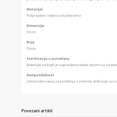
Materijal
Polipropilen i vlakna od poliestera
Dimenzije
50 cm
Boja
Plava
Sterilizacija u autoklavu
Materijali od kojih je napravljena metla otporni su na te
Kompatibilnost
Univerzalni navoj za korištenje s većinom drški koje su n
Povezani artikli