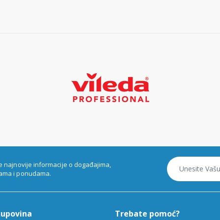
e najnovije informacije o događajima,
ama i ponudama.
kupovina
Trebate pomoć?