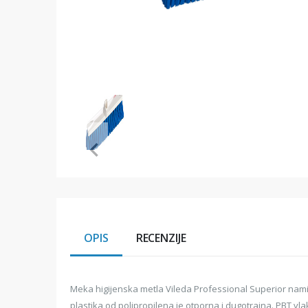
Item
1
of
1
Item
1
of
1
OPIS
RECENZIJE
Meka higijenska metla Vileda Professional Superior namij
plastika od polipropilena je otporna i dugotrajna. PBT vl