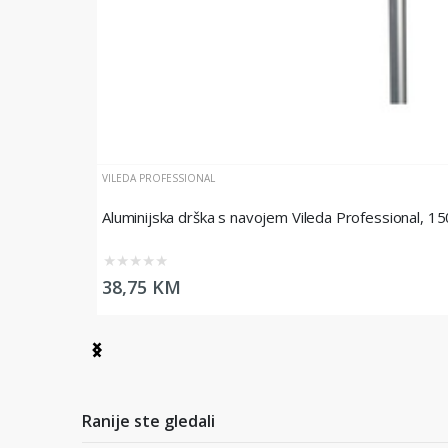
VILEDA PROFESSIONAL
Aluminijska drška s navojem Vileda Professional, 1
★
★
★
★
★
38,75 KM
Item
1
of
10
Ranije ste gledali