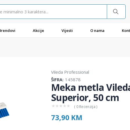
Brendovi
Akcije
Vijesti
O nama
Kont
Vileda Professional
ŠIFRA:
145878
Meka metla Vileda
Superior, 50 cm
★
★
★
★
★
( 0 Recenzija )
73,90 KM