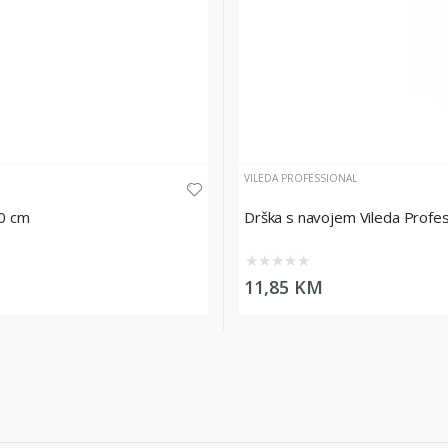
VILEDA PROFESSIONAL
50 cm
Drška s navojem Vileda Profes
★
★
★
★
★
11,85 KM