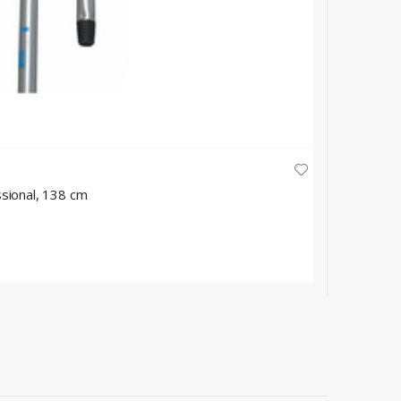
VILEDA PRO
sional, 138 cm
Meka met
★
★
★
★
44,35 