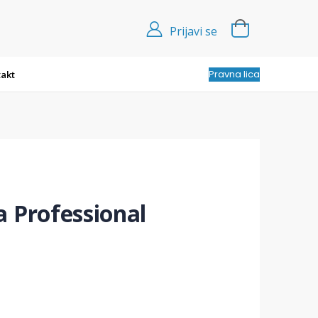
Prijavi se
Pravna lica
akt
 Professional