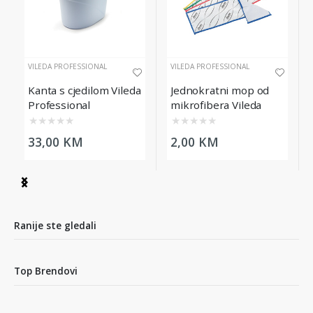
VILEDA PROFESSIONAL
VILEDA PROFESSIONAL
Kanta s cjedilom Vileda
Jednokratni mop od
Professional
mikrofibera Vileda
SuperMop, 10L, siva
Professional
★
★
★
★
★
★
★
★
★
★
MicroOne, 40cm,
33,00 KM
2,00 KM
zeleni
Item
1
of
4
Ranije ste gledali
Top Brendovi