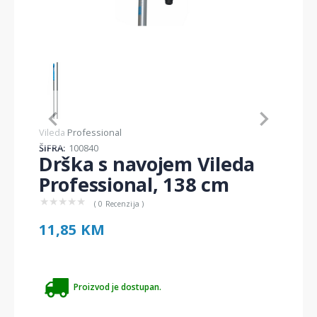
Item
1
of
1
Item
Vileda Professional
1
ŠIFRA:
100840
of
Drška s navojem Vileda
1
Professional, 138 cm
★
★
★
★
★
( 0 Recenzija )
11,85 KM
Proizvod je dostupan.