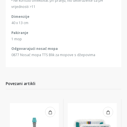
• Ne koristiti omekšivač pri pranju, niti deterdžente sa pH
vrijednosti >11
Dimenzije
40 x 13 cm
Pakiranje
1 mop
Odgovarajući nosač mopa
0877 Nosač mopa TTS Blik za mopove s džepovima
Povezani artikli