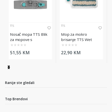
TTS
TTS
Nosač mopa TTS Blik
Mop za mokro
za mopove s
brisanje TTS Wet
džepovima, 40 cm
System, 40cm
★
★
★
★
★
★
★
★
★
★
51,55 KM
22,90 KM
Item
1
of
3
Ranije ste gledali
Top Brendovi