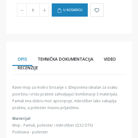
U KOŠARICU
OPIS
TEHNIČKA DOKUMENTACIJA
VIDEO
RECENZIJE
Ravni mop za mokro brisanje s džepovima idealan za svaku
površinu i vrstu prašine zahvaljujući kombinaciji 3 materijala.
Pamuk ima dobru moć apsorpcije, mikrofiber lako sakuplja
prašinu, a poliester masnu prljavštinu.
Materijal
Mop - Pamuk, poliester i mikrofiber (0,52 DTX)
Podstava - poliester