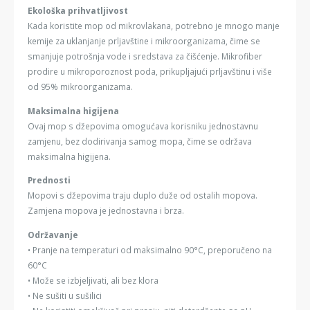
Ekološka prihvatljivost
Kada koristite mop od mikrovlakana, potrebno je mnogo manje
kemije za uklanjanje prljavštine i mikroorganizama, čime se
smanjuje potrošnja vode i sredstava za čišćenje. Mikrofiber
prodire u mikroporoznost poda, prikupljajući prljavštinu i više
od 95% mikroorganizama.
Maksimalna higijena
Ovaj mop s džepovima omogućava korisniku jednostavnu
zamjenu, bez dodirivanja samog mopa, čime se održava
maksimalna higijena.
Prednosti
Mopovi s džepovima traju duplo duže od ostalih mopova.
Zamjena mopova je jednostavna i brza.
Održavanje
• Pranje na temperaturi od maksimalno 90°C, preporučeno na
60°C
• Može se izbjeljivati, ali bez klora
• Ne sušiti u sušilici