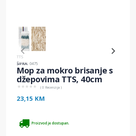
Item
1
of
2
Item
TTS
1
ŠIFRA:
0475
of
Mop za mokro brisanje s
2
džepovima TTS, 40cm
★
★
★
★
★
( 0 Recenzija )
23,15 KM
Proizvod je dostupan.