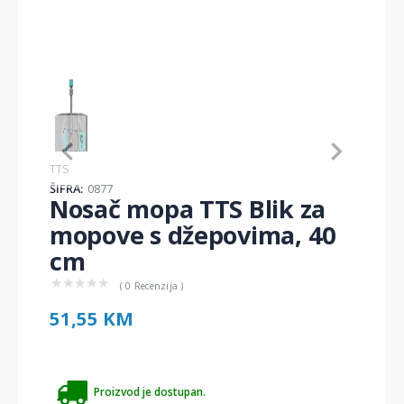
Item
1
of
1
Item
TTS
1
ŠIFRA:
0877
of
Nosač mopa TTS Blik za
1
mopove s džepovima, 40
cm
★
★
★
★
★
( 0 Recenzija )
51,55 KM
Proizvod je dostupan.