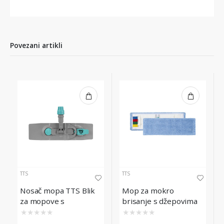
Povezani artikli
TTS
TTS
Nosač mopa TTS Blik
Mop za mokro
za mopove s
brisanje s džepovima
džepovima, 50 cm
Microblue TTS, 50cm
★
★
★
★
★
★
★
★
★
★