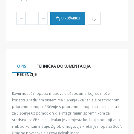
U KOŠARICU
OPIS
TEHNIČKA DOKUMENTACIJA
RECENZIJE
Ravni nosač mopa za mopove s džepovima, koji se može
koristiti u različitim sistemima čišćenja - čišćenje s prethodnom
pripremom mopa, čišćenje s pripremom mopa na licu mjesta ili
za čišćenje uz pomoć drški s integriranim spremnikom za
sredstvo za čišćenje. Idealan je za mjesta kod kojih postoji velik
rizik od kontaminacije. Zglob omogućuje kretanje mopa za 360°,
čime se povećava njegova fleksibilnost.