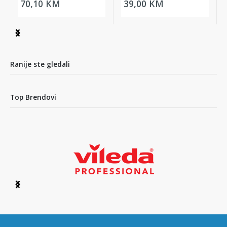
70,10 KM
39,00 KM
Item
1
of
9
Ranije ste gledali
Top Brendovi
Item
1
of
6