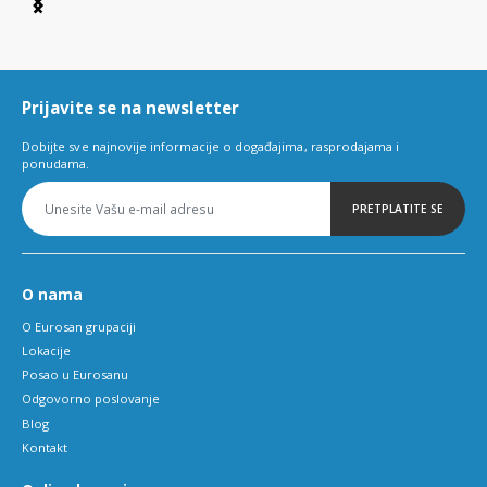
Item
1
of
6
Prijavite se na newsletter
Dobijte sve najnovije informacije o događajima, rasprodajama i
ponudama.
PRETPLATITE SE
O nama
O Eurosan grupaciji
Lokacije
Posao u Eurosanu
Odgovorno poslovanje
Blog
Kontakt