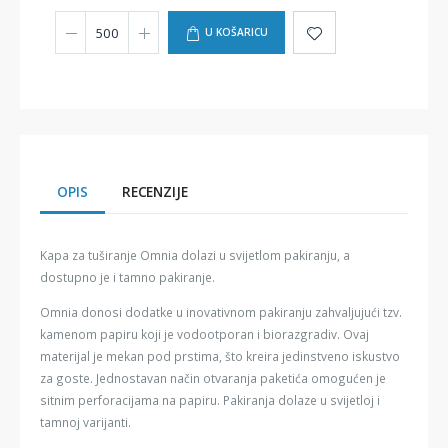
U KOŠARICU
OPIS
RECENZIJE
Kapa za tuširanje Omnia dolazi u svijetlom pakiranju, a
dostupno je i tamno pakiranje.
Omnia donosi dodatke u inovativnom pakiranju zahvaljujući tzv.
kamenom papiru koji je vodootporan i biorazgradiv. Ovaj
materijal je mekan pod prstima, što kreira jedinstveno iskustvo
za goste. Jednostavan način otvaranja paketića omogućen je
sitnim perforacijama na papiru. Pakiranja dolaze u svijetloj i
tamnoj varijanti.