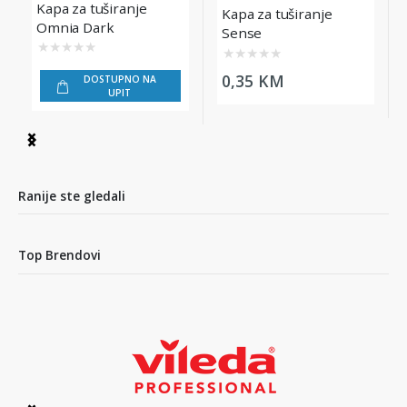
Kapa za tuširanje
Kapa za tuširanje
Omnia Dark
Sense
★
★
★
★
★
★
★
★
★
★
0,35 KM
DOSTUPNO NA
UPIT
Item
1
of
14
Ranije ste gledali
Top Brendovi