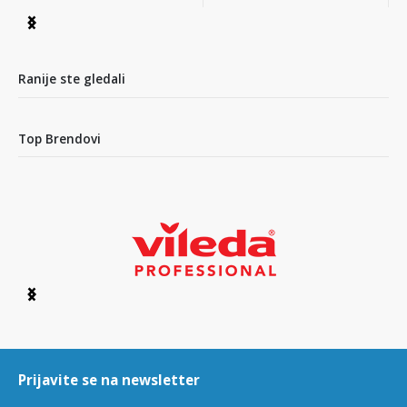
Item
1
of
12
Ranije ste gledali
Top Brendovi
Item
1
of
6
Prijavite se na newsletter