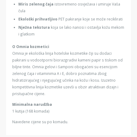
Miris zelenog čaja
istovremeno osvježava i umiruje Vaša
čula
Ekološki prihvatljivo
PET pakiranje koje se može reciklirati
Nježna tekstura
koja se lako nanosi i ostavlja kožu mekom
i glatkom
O Omnia kozmetici
Omnia je ekološka linija hotelske kozmetike čiji su dodaci
pakirani u vodootporni biorazgradivi kameni papir s tiskom od
biljne tinte. Omnia gelovi i šamponi obogaćeni su esencijom
zelenog čaja i vitaminima A i E, dobro poznatima zbog
hidratizirajućeg i njegujućeg učinka na kožu i kosu. Izuzetno
kompetitivna linija kozmetike uzevši u obzir atraktivan dizajn i
pristupačne cijene.
Minimalna narudžba
1 kutija (168 komada)
Navedene cijene su po komadu.