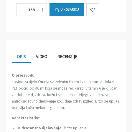
U KOŠARICU
OPIS
VIDEO
RECENZIJE
O proizvodu
Losion za tijelo Omnia sa zelenim čajem i vitaminom A dolazi u
PET bočici od 40 ml koja se može reciklirati. Vitamin A je ključan
za dobar vid, zdravu kožu i rast stanica. Njegovo intenzivno
antioksidativno djelovanje koži daje zdrav izgled. Brzo se upija i
ostavlja kožu mekom i glatkom.
Karakteristike:
Hidratantno djelovanje
i brzo upijanje