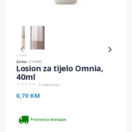
Item
1
of
2
Item
CAHM
1
ŠIFRA:
O14040
of
Losion za tijelo Omnia,
2
40ml
★
★
★
★
★
( 0 Recenzija )
0,70 KM
Proizvod je dostupan.