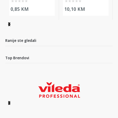
★
★
★
★
★
★
★
★
★
★
0,85 KM
10,10 KM
Item
1
of
4
Ranije ste gledali
Top Brendovi
Item
1
of