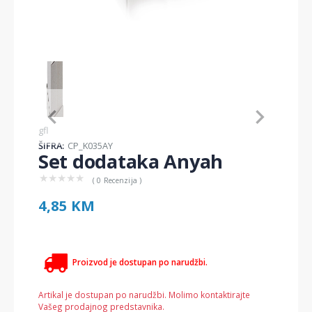
Item
1
of
1
Item
gfl
1
ŠIFRA:
CP_K035AY
of
Set dodataka Anyah
1
★
★
★
★
★
( 0 Recenzija )
4,85 KM
Proizvod je dostupan po narudžbi.
Artikal je dostupan po narudžbi. Molimo kontaktirajte
Vašeg prodajnog predstavnika.