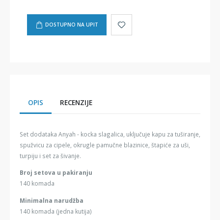
DOSTUPNO NA UPIT
OPIS
RECENZIJE
Set dodataka Anyah - kocka slagalica, uključuje kapu za tuširanje,
spužvicu za cipele, okrugle pamučne blazinice, štapiće za uši,
turpiju i set za šivanje.
Broj setova u pakiranju
140 komada
Minimalna narudžba
140 komada (jedna kutija)