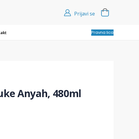
Prijavi se
Pravna lica
akt
ruke Anyah, 480ml