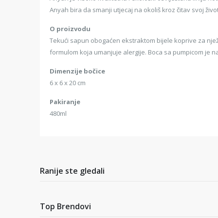
Anyah bira da smanji utjecaj na okoliš kroz čitav svoj živo
O proizvodu
Tekući sapun obogaćen ekstraktom bijele koprive za njež
formulom koja umanjuje alergije. Boca sa pumpicom je na
Dimenzije bočice
6 x 6 x 20 cm
Pakiranje
480ml
Ranije ste gledali
Top Brendovi