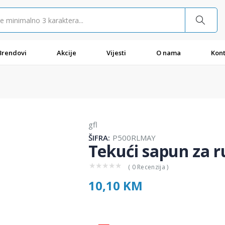
Brendovi
Akcije
Vijesti
O nama
Kont
gfl
ŠIFRA:
P500RLMAY
Tekući sapun za 
★
★
★
★
★
( 0 Recenzija )
10,10 KM