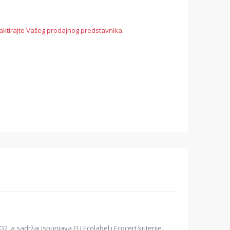
aktirajte Vašeg prodajnog predstavnika.
2, a sadržaj ispunjava EU Ecolabel i Ecocert kriterije.