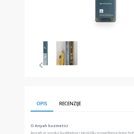
Item
1
of
2
Item
1
of
2
OPIS
RECENZIJE
O Anyah kozmetici
Anyah je visoko kvalitetna i ekološki osviještena linija h