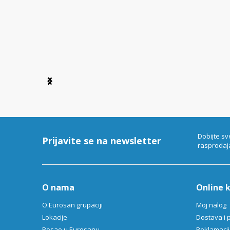
Item
1
of
6
Dobijte sv
Prijavite se na newsletter
rasprodaj
O nama
Online 
O Eurosan grupaciji
Moj nalog
Lokacije
Dostava i 
Posao u Eurosanu
Reklamacija