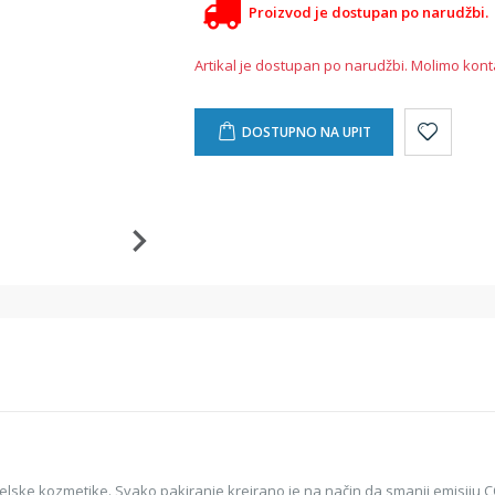
Proizvod je dostupan po narudžbi.
Artikal je dostupan po narudžbi. Molimo kont
DOSTUPNO NA UPIT
otelske kozmetike. Svako pakiranje kreirano je na način da smanji emisiju CO