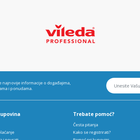
e najnovije informacije o događajima,
ama i ponudama.
kupovina
Trebate pomoć?
Česta pitanja
plaćanje
Kako se registrirati?
 i povrati
Pomoć pri kupovini