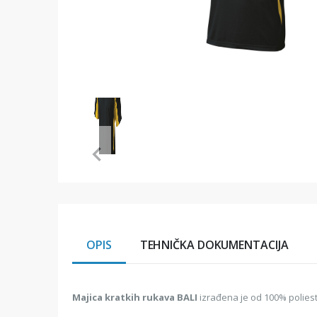
Item
1
of
1
Item
1
of
1
OPIS
TEHNIČKA DOKUMENTACIJA
Majica kratkih rukava BALI
izrađena je od 100% polieste