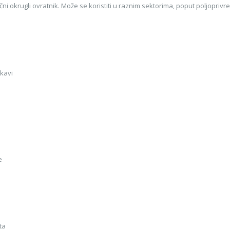
čni okrugli ovratnik. Može se koristiti u raznim sektorima, poput poljopriv
ukavi
je
nta