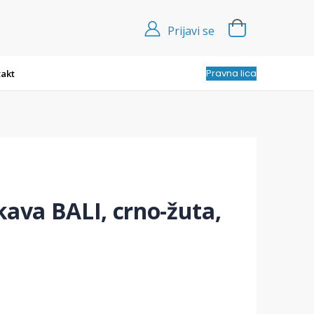
Prijavi se
Pravna lica
akt
kava BALI, crno-žuta,