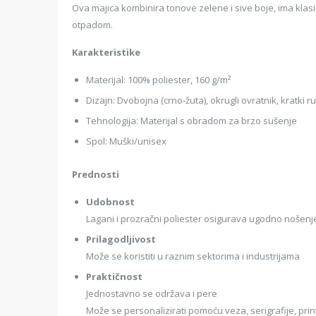
Ova majica kombinira tonove zelene i sive boje, ima klasi
otpadom.
Karakteristike
Materijal: 100% poliester, 160 g/m²
Dizajn: Dvobojna (crno-žuta), okrugli ovratnik, kratki r
Tehnologija: Materijal s obradom za brzo sušenje
Spol: Muški/unisex
Prednosti
Udobnost
Lagani i prozračni poliester osigurava ugodno nošen
Prilagodljivost
Može se koristiti u raznim sektorima i industrijama
Praktičnost
Jednostavno se održava i pere
Može se personalizirati pomoću veza, serigrafije, pri