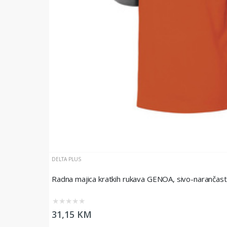
DELTA PLUS
Radna majica kratkih rukava GENOA, sivo-narančasta
★
★
★
★
★
31,15 KM