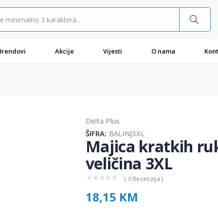
Brendovi
Akcije
Vijesti
O nama
Kont
Delta Plus
ŠIFRA:
BALINJ3XL
Majica kratkih ru
veličina 3XL
★
★
★
★
★
( 0 Recenzija )
18,15 KM