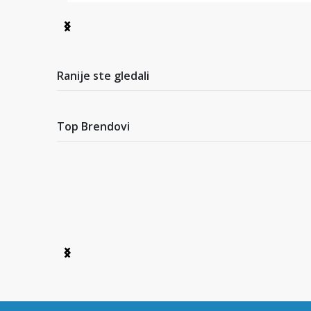
Item
1
of
4
Ranije ste gledali
Top Brendovi
Item
1
of
6