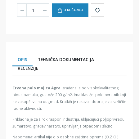
U KOŠARICU
OPIS
TEHNIČKA DOKUMENTACIJA
RECENZIJE
Crvena polo majica
Agra
izrađena je od visokokvalitetnog
pique pamuka, gustoće 200 g/m2. Ima klasični polo ovratnik koji
se zakopčava na dugmad. Kratkih je rukava i dobra je za različite
radne aktivnosti.
Prikladna je za širok raspon industrija, uključujući poljoprivredu,
šumarstvo, građevinarstvo, upravljanje otpadom i slično.
Napomena: artikal nije dio osobne zaštitne opreme (O.Z.O.)