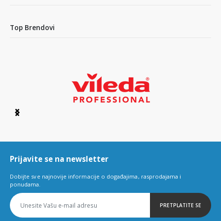
Top Brendovi
Item
1
of
6
Prijavite se na newsletter
Dobijte sve najnovije informacije o događajima, rasprodajama i
ponudama.
PRETPLATITE SE