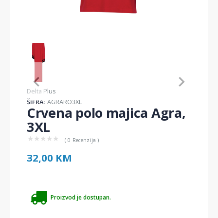
Item
1
of
1
Item
Delta Plus
1
ŠIFRA:
AGRARO3XL
of
Crvena polo majica Agra,
1
3XL
★
★
★
★
★
( 0 Recenzija )
32,00 KM
Proizvod je dostupan.