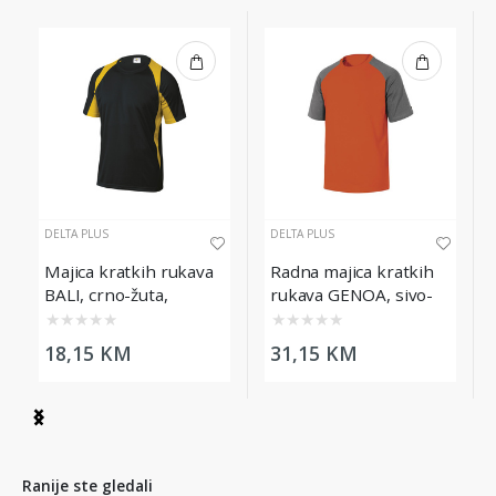
DELTA PLUS
DELTA PLUS
Majica kratkih rukava
Radna majica kratkih
BALI, crno-žuta,
rukava GENOA, sivo-
veličina 3XL
narančasta, veličina
★
★
★
★
★
★
★
★
★
★
3XL
18,15 KM
31,15 KM
Item
1
of
4
Ranije ste gledali