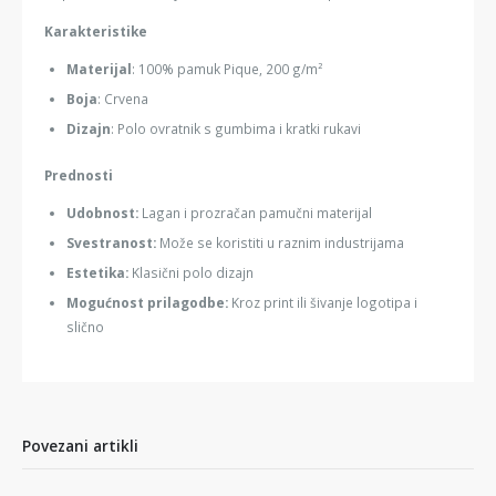
Karakteristike
Materijal
: 100% pamuk Pique, 200 g/m²
Boja
: Crvena
Dizajn
: Polo ovratnik s gumbima i kratki rukavi
Prednosti
Udobnost:
Lagan i prozračan pamučni materijal
Svestranost:
Može se koristiti u raznim industrijama
Estetika:
Klasični polo dizajn
Mogućnost prilagodbe:
Kroz print ili šivanje logotipa i
slično
Povezani artikli