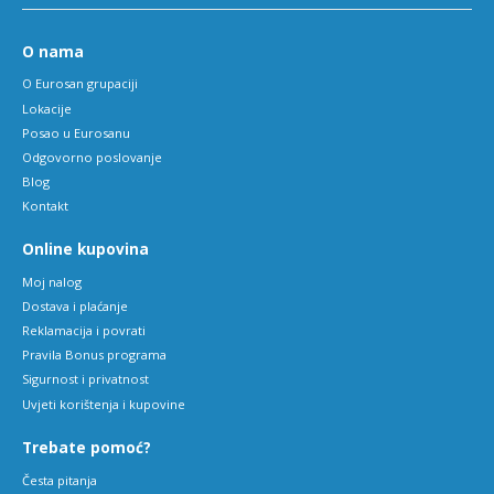
O nama
O Eurosan grupaciji
Lokacije
Posao u Eurosanu
Odgovorno poslovanje
Blog
Kontakt
Online kupovina
Moj nalog
Dostava i plaćanje
Reklamacija i povrati
Pravila Bonus programa
Sigurnost i privatnost
Uvjeti korištenja i kupovine
Trebate pomoć?
Česta pitanja