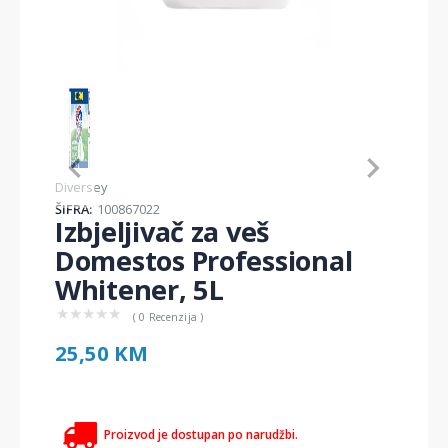
Item
1
of
1
Item
Diversey
1
ŠIFRA:
100867022
of
Izbjeljivač za veš
1
Domestos Professional
Whitener, 5L
★
★
★
★
★
( 0 Recenzija )
25,50 KM
Proizvod je dostupan po narudžbi.