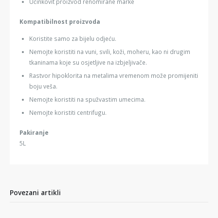
Učinkovit proizvod renomirane marke
Kompatibilnost proizvoda
Koristite samo za bijelu odjeću.
Nemojte koristiti na vuni, svili, koži, moheru, kao ni drugim
tkaninama koje su osjetljive na izbjeljivače.
Rastvor hipoklorita na metalima vremenom može promijeniti
boju veša.
Nemojte koristiti na spužvastim umecima.
Nemojte koristiti centrifugu.
Pakiranje
5L
Povezani artikli