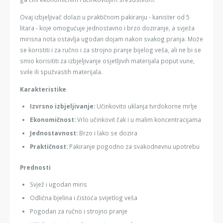
Ovaj izbjeljivač dolazi u praktičnom pakiranju - kanister od 5
litara - koje omogućuje jednostavno i brzo doziranje, a svježa
mirisna nota ostavlja ugodan dojam nakon svakog pranja. Može
se koristiti i za ručno i za strojno pranje bijelog veša, ali ne bi se
smio korisititi za izbjeljivanje osjetljivih materijala poput vune,
svile ili spužvastih materijala.
Karakteristike
Izvrsno izbjeljivanje
:
Učinkovito uklanja tvrdokorne mrlje
Ekonomičnost:
Vrlo učinkovit čak i u malim koncentracijama
Jednostavnost:
Brzo i lako se dozira
Praktičnost:
Pakiranje pogodno za svakodnevnu upotrebu
Prednosti
Svjež i ugodan miris
Odlična bjelina i čistoća svijetlog veša
Pogodan za ručno i strojno pranje