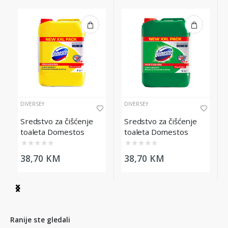
DIVERSEY
DIVERSEY
Sredstvo za čišćenje
Sredstvo za čišćenje
toaleta Domestos
toaleta Domestos
Professional Citrus
Professional Pine
★
★
★
★
★
★
★
★
★
★
Fresh, 5L
Fresh, 5L
38,70 KM
38,70 KM
Item
1
of
4
Ranije ste gledali