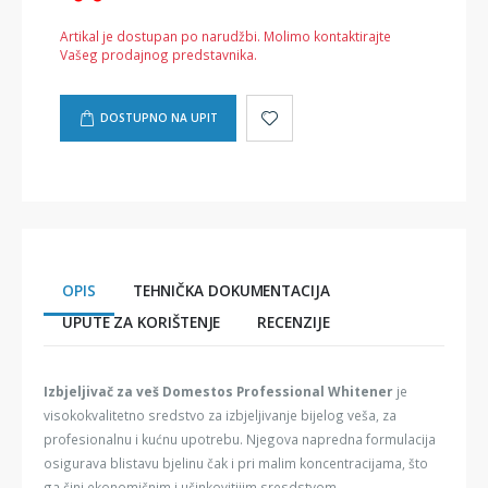
Artikal je dostupan po narudžbi. Molimo kontaktirajte
Vašeg prodajnog predstavnika.
DOSTUPNO NA UPIT
OPIS
TEHNIČKA DOKUMENTACIJA
UPUTE ZA KORIŠTENJE
RECENZIJE
Izbjeljivač za veš Domestos Professional Whitener
je
visokokvalitetno sredstvo za izbjeljivanje bijelog veša, za
profesionalnu i kućnu upotrebu. Njegova napredna formulacija
osigurava blistavu bjelinu čak i pri malim koncentracijama, što
ga čini ekonomičnim i učinkovitijim sresdstvom.