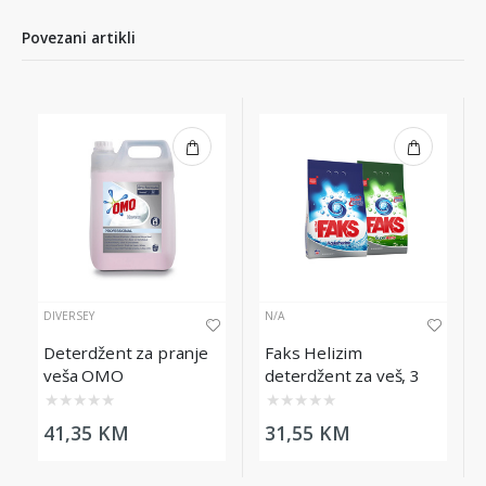
Povezani artikli
DIVERSEY
N/A
Deterdžent za pranje
Faks Helizim
veša OMO
deterdžent za veš, 3
Professional Horeca,
kg
★
★
★
★
★
★
★
★
★
★
5L
41,35 KM
31,55 KM