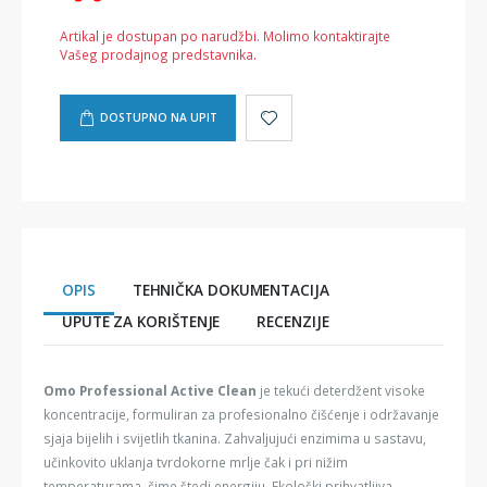
Artikal je dostupan po narudžbi. Molimo kontaktirajte
Vašeg prodajnog predstavnika.
DOSTUPNO NA UPIT
OPIS
TEHNIČKA DOKUMENTACIJA
UPUTE ZA KORIŠTENJE
RECENZIJE
Omo Professional Active
Clean
je tekući deterdžent visoke
koncentracije, formuliran za profesionalno čišćenje i održavanje
sjaja bijelih i svijetlih tkanina. Zahvaljujući enzimima u sastavu,
učinkovito uklanja tvrdokorne mrlje čak i pri nižim
temperaturama, čime štedi energiju. Ekološki prihvatljiva