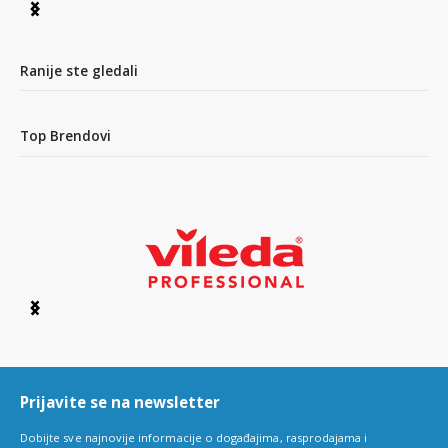
Item
1
of
4
Ranije ste gledali
Top Brendovi
Item
1
of
6
Prijavite se na newsletter
Dobijte sve najnovije informacije o događajima, rasprodajama i