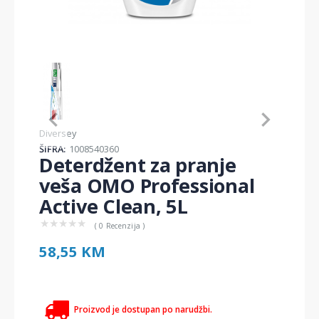
Item
1
of
1
Item
Diversey
1
ŠIFRA:
1008540360
of
Deterdžent za pranje
1
veša OMO Professional
Active Clean, 5L
★
★
★
★
★
( 0 Recenzija )
58,55 KM
Proizvod je dostupan po narudžbi.