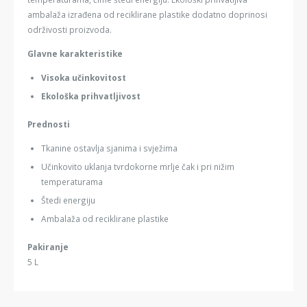
ambalaža izrađena od reciklirane plastike dodatno doprinosi
održivosti proizvoda.
Glavne
karakteristike
Visoka učinkovitost
Ekološka prihvatljivost
Prednosti
Tkanine ostavlja sjanima i svježima
Učinkovito uklanja tvrdokorne mrlje čak i pri nižim
temperaturama
Štedi energiju
Ambalaža od reciklirane plastike
Pakiranje
5 L