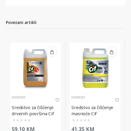
Povezani artikli
DIVERSEY
DIVERSEY
Sredstvo za čišćenje
Sredstvo za čišćenje
drvenih površina Cif
masnoće Cif
Professional Wood
Professional
★
★
★
★
★
★
★
★
★
★
Floor Cleaner, 5L
Degreaser, 5L
59,10 KM
41,35 KM