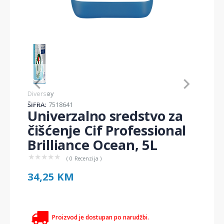
Item
1
of
1
Item
Diversey
1
ŠIFRA:
7518641
of
Univerzalno sredstvo za
1
čišćenje Cif Professional
Brilliance Ocean, 5L
★
★
★
★
★
( 0 Recenzija )
34,25 KM
Proizvod je dostupan po narudžbi.