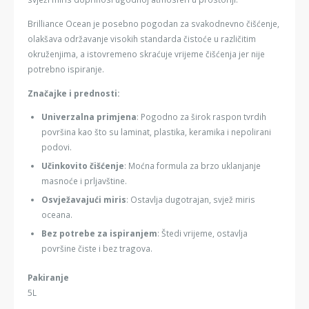
Brilliance Ocean je posebno pogodan za svakodnevno čišćenje,
olakšava održavanje visokih standarda čistoće u različitim
okruženjima, a istovremeno skraćuje vrijeme čišćenja jer nije
potrebno ispiranje.
Značajke i prednosti:
Univerzalna primjena
: Pogodno za širok raspon tvrdih
površina kao što su laminat, plastika, keramika i nepolirani
podovi.
Učinkovito čišćenje
: Moćna formula za brzo uklanjanje
masnoće i prljavštine.
Osvježavajući miris
: Ostavlja dugotrajan, svjež miris
oceana.
Bez potrebe za ispiranjem
: Štedi vrijeme, ostavlja
površine čiste i bez tragova.
Pakiranje
5L