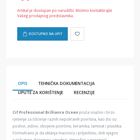
Artikal je dostupan po narudžbi. Molimo kontaktirajte
Vašeg prodajnog predstavnika.
DOSTUPNO NA UPIT
OPIS
TEHNIČKA DOKUMENTACIJA
UPUTE ZA KORIŠTENJE
RECENZIJE
Cif Professional Brilliance Ocean
pruža snažno i brzo
rješenje za čišćenje raznih nepoliranih površina, kao što su
podovi, zidovi, obojene površine, keramika, laminat i plastika.
Formulirano je da uklanja masnoću i prljavštinu, dok njegov
svježi miris doprinosi ugodnoj atmosferi u prostoriji.