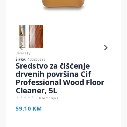
Item
1
of
2
Item
Diversey
1
ŠIFRA:
100956989
of
Sredstvo za čišćenje
2
drvenih površina Cif
Professional Wood Floor
Cleaner, 5L
★
★
★
★
★
( 0 Recenzija )
59,10 KM