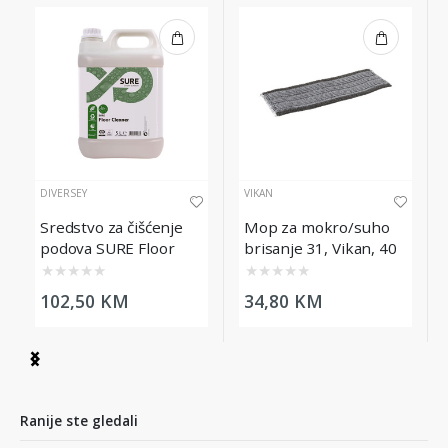
DIVERSEY
VIKAN
Sredstvo za čišćenje
Mop za mokro/suho
podova SURE Floor
brisanje 31, Vikan, 40
Cleaner, 5L
cm, sivi
★
★
★
★
★
★
★
★
★
★
102,50 KM
34,80 KM
Item
1
of
5
Ranije ste gledali