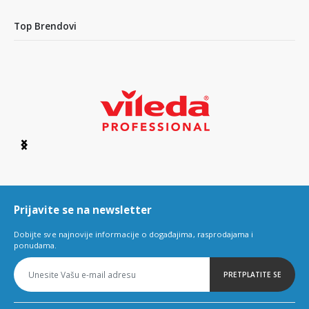
Top Brendovi
Item
1
of
6
Prijavite se na newsletter
Dobijte sve najnovije informacije o događajima, rasprodajama i
ponudama.
PRETPLATITE SE