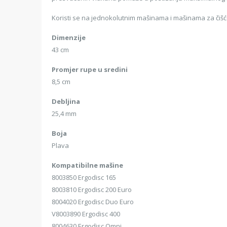
Koristi se na jednokolutnim mašinama i mašinama za čišćen
Dimenzije
43 cm
Promjer rupe u sredini
8,5 cm
Debljina
25,4 mm
Boja
Plava
Kompatibilne mašine
8003850 Ergodisc 165
8003810 Ergodisc 200 Euro
8004020 Ergodisc Duo Euro
V8003890 Ergodisc 400
8004630 Ergodisc Omni