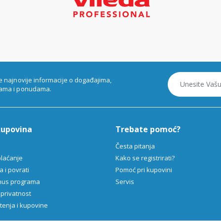
e najnovije informacije o događajima,
ama i ponudama.
kupovina
Trebate pomoć?
Česta pitanja
plaćanje
Kako se registrirati?
 i povrati
Pomoć pri kupovini
onus programa
Servis
 privatnost
štenja i kupovine