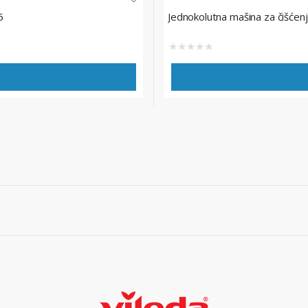
5
Jednokolutna mašina za čišćen
★
★
★
★
★