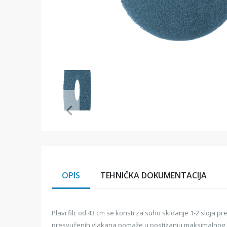
Item
1
of
1
Item
1
of
1
OPIS
TEHNIČKA DOKUMENTACIJA
Plavi filc od 43 cm se koristi za suho skidanje 1-2 slo
presvučenih vlakana pomaže u postizanju maksimalnog k