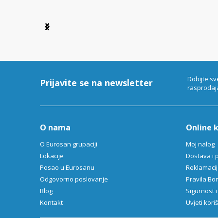
Item
1
of
6
Dobijte sv
Prijavite se na newsletter
rasprodaj
O nama
Online 
O Eurosan grupaciji
Moj nalog
Lokacije
Dostava i 
Posao u Eurosanu
Reklamacija
Odgovorno poslovanje
Pravila B
Blog
Sigurnost i
Kontakt
Uvjeti kori