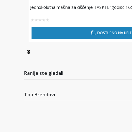
Jednokolutna mašina za čišćenje TASKI Ergodisc 16
★
★
★
★
★
DOSTUPNO NA UPIT
Item
1
of
4
Ranije ste gledali
Top Brendovi