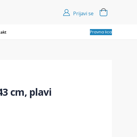
Prijavi se
Pravna lica
akt
43 cm, plavi