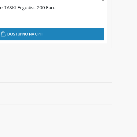
je TASKI Ergodisc 200 Euro
Jednokol
★
★
★
★
DOSTUPNO NA UPIT