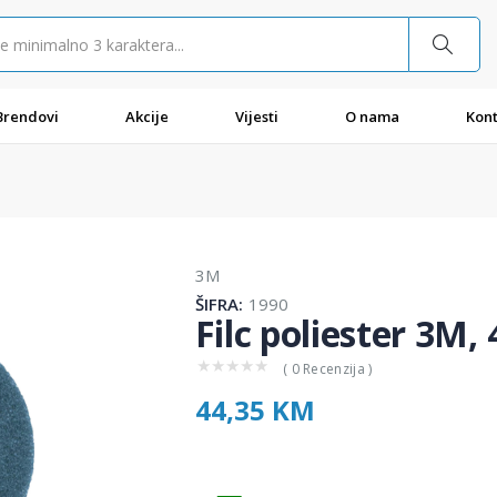
Brendovi
Akcije
Vijesti
O nama
Kont
3M
ŠIFRA:
1990
Filc poliester 3M, 
★
★
★
★
★
( 0 Recenzija )
44,35 KM