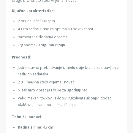
drugu brzinu, što štedi vrijeme i novac.
Ključne karakteristike:
2 brzine: 165/330 rpm
43 cm radne širine za optimalnu pokrivenost
Raznovrsna dodatna oprema
Ergonomski i siguran dizajn
Prednosti:
Jednostavno prebacivanje između dvije brzine za obavljanje
različitih zadataka
2 u 1 mašina štedi vrijeme i novac
Nizak nivo vibracija i buke za ugodniji rad
Veliki mekani točkovi, sklopivi rukohvat i uklonjivi dodaci
olakšavaju transport i skladištenje
Tehnički podaci:
Radna širina:
43 cm