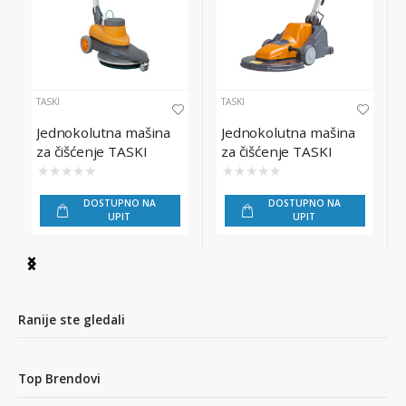
TASKI
TASKI
Jednokolutna mašina
Jednokolutna mašina
za čišćenje TASKI
za čišćenje TASKI
Ergodisc 1200
Ergodisc 2000
★
★
★
★
★
★
★
★
★
★
DOSTUPNO NA
DOSTUPNO NA
UPIT
UPIT
Item
1
of
4
Ranije ste gledali
Top Brendovi