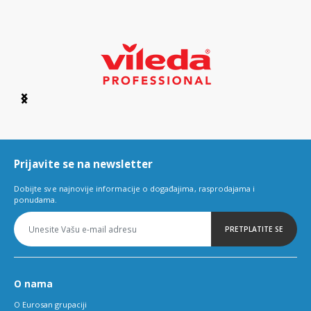
Item
1
of
6
Prijavite se na newsletter
Dobijte sve najnovije informacije o događajima, rasprodajama i
ponudama.
PRETPLATITE SE
O nama
O Eurosan grupaciji