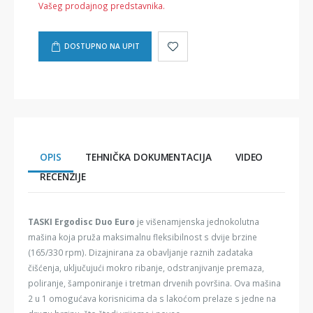
Vašeg prodajnog predstavnika.
DOSTUPNO NA UPIT
OPIS
TEHNIČKA DOKUMENTACIJA
VIDEO
RECENZIJE
TASKI Ergodisc Duo Euro
je višenamjenska jednokolutna
mašina koja pruža maksimalnu fleksibilnost s dvije brzine
(165/330 rpm). Dizajnirana za obavljanje raznih zadataka
čišćenja, uključujući mokro ribanje, odstranjivanje premaza,
poliranje, šamponiranje i tretman drvenih površina. Ova mašina
2 u 1 omogućava korisnicima da s lakoćom prelaze s jedne na