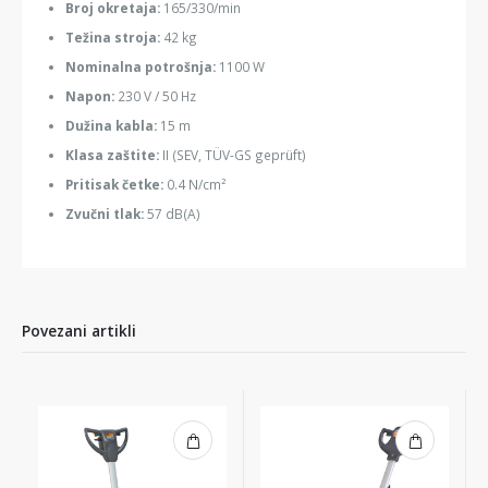
Broj okretaja:
165/330/min
Težina stroja:
42 kg
Nominalna potrošnja:
1100 W
Napon:
230 V / 50 Hz
Dužina kabla:
15 m
Klasa zaštite:
II (SEV, TÜV-GS geprüft)
Pritisak četke:
0.4 N/cm²
Zvučni tlak:
57 dB(A)
Povezani artikli