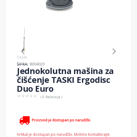
Item
1
of
1
Item
TASKI
1
ŠIFRA:
8004020
of
Jednokolutna mašina za
1
čišćenje TASKI Ergodisc
Duo Euro
★
★
★
★
★
( 0 Recenzija )
Proizvod je dostupan po narudžbi.
Artikal je dostupan po narudžbi. Molimo kontaktirajte