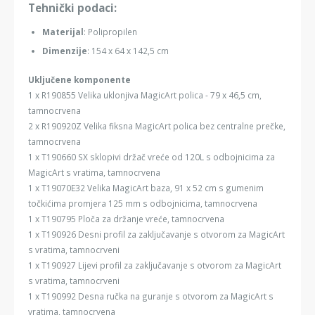
Tehnički podaci:
Materijal
: Polipropilen
Dimenzije
: 154 x 64 x 142,5 cm
Uključene komponente
1 x R190855 Velika uklonjiva MagicArt polica - 79 x 46,5 cm,
tamnocrvena
2 x R190920Z Velika fiksna MagicArt polica bez centralne prečke,
tamnocrvena
1 x T190660 SX sklopivi držač vreće od 120L s odbojnicima za
MagicArt s vratima, tamnocrvena
1 x T19070E32 Velika MagicArt baza, 91 x 52 cm s gumenim
točkićima promjera 125 mm s odbojnicima, tamnocrvena
1 x T190795 Ploča za držanje vreće, tamnocrvena
1 x T190926 Desni profil za zaključavanje s otvorom za MagicArt
s vratima, tamnocrveni
1 x T190927 Lijevi profil za zaključavanje s otvorom za MagicArt
s vratima, tamnocrveni
1 x T190992 Desna ručka na guranje s otvorom za MagicArt s
vratima, tamnocrvena