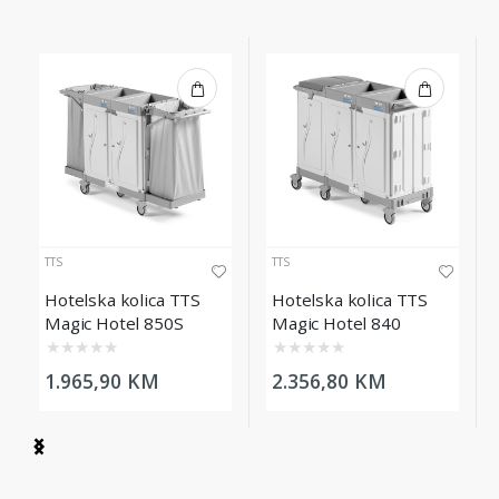
TTS
TTS
Hotelska kolica TTS
Hotelska kolica TTS
Magic Hotel 850S
Magic Hotel 840
Elegance
★
★
★
★
★
★
★
★
★
★
1.965,90 KM
2.356,80 KM
Item
1
of