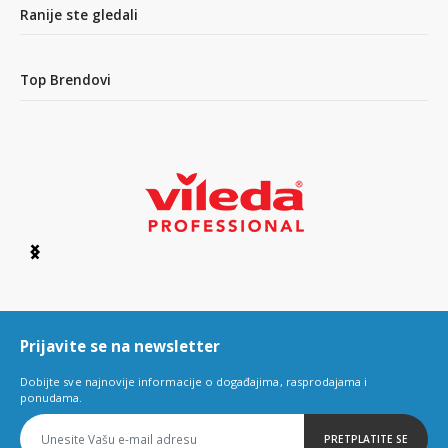
4
Ranije ste gledali
Top Brendovi
Item
1
of
6
Prijavite se na newsletter
Dobijte sve najnovije informacije o događajima, rasprodajama i
ponudama.
PRETPLATITE SE