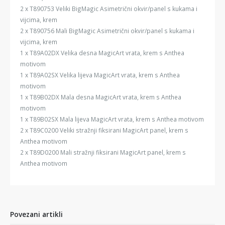
2 x T890753 Veliki BigMagic Asimetrični okvir/panel s kukama i
vijcima, krem
2 x T890756 Mali BigMagic Asimetrični okvir/panel s kukama i
vijcima, krem
1 x T89A02DX Velika desna MagicArt vrata, krem s Anthea
motivom
1 x T89A02SX Velika lijeva MagicArt vrata, krem s Anthea
motivom
1 x T89B02DX Mala desna MagicArt vrata, krem s Anthea
motivom
1 x T89B02SX Mala lijeva MagicArt vrata, krem s Anthea motivom
2 x T89C0200 Veliki stražnji fiksirani MagicArt panel, krem s
Anthea motivom
2 x T89D0200 Mali stražnji fiksirani MagicArt panel, krem s
Anthea motivom
Povezani artikli