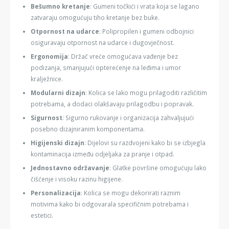
Bešumno kretanje
: Gumeni točkići i vrata koja se lagano
zatvaraju omogućuju tiho kretanje bez buke.
Otpornost na udarce
: Polipropilen i gumeni odbojnici
osiguravaju otpornost na udarce i dugovječnost.
Ergonomija
: Držač vreće omogućava vađenje bez
podizanja, smanjujući opterećenje na leđima i umor
kralježnice.
Modularni dizajn
: Kolica se lako mogu prilagoditi različitim
potrebama, a dodaci olakšavaju prilagodbu i popravak.
Sigurnost
: Sigurno rukovanje i organizacija zahvaljujući
posebno dizajniranim komponentama.
Higijenski dizajn
: Dijelovi su razdvojeni kako bi se izbjegla
kontaminacija između odjeljaka za pranje i otpad.
Jednostavno održavanje
: Glatke površine omogućuju lako
čišćenje i visoku razinu higijene.
Personalizacija
: Kolica se mogu dekorirati raznim
motivima kako bi odgovarala specifičnim potrebama i
estetici.