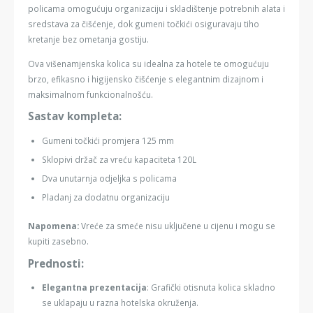
policama omogućuju organizaciju i skladištenje potrebnih alata i
sredstava za čišćenje, dok gumeni točkići osiguravaju tiho
kretanje bez ometanja gostiju.
Ova višenamjenska kolica su idealna za hotele te omogućuju
brzo, efikasno i higijensko čišćenje s elegantnim dizajnom i
maksimalnom funkcionalnošću.
Sastav kompleta:
Gumeni točkići promjera 125 mm
Sklopivi držač za vreću kapaciteta 120L
Dva unutarnja odjeljka s policama
Pladanj za dodatnu organizaciju
Napomena:
Vreće za smeće nisu uključene u cijenu i mogu se
kupiti zasebno.
Prednosti:
Elegantna prezentacija
: Grafički otisnuta kolica skladno
se uklapaju u razna hotelska okruženja.