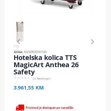
Item
1
of
1
Item
TTS
1
ŠIFRA:
M260R02N0100
of
Hotelska kolica TTS
1
MagicArt Anthea 26
Safety
★
★
★
★
★
( 0 Recenzija )
3.961,55 KM
Proizvod je dostupan po narudžbi.