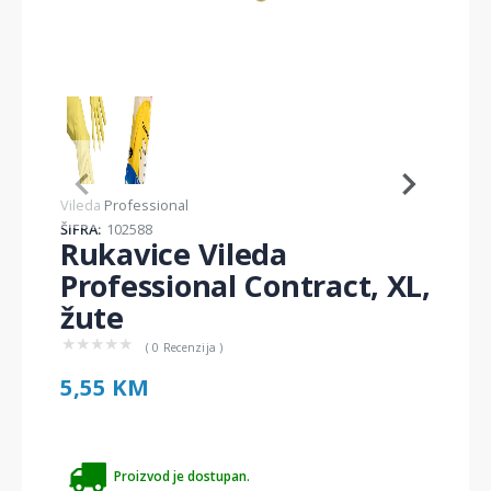
Item
1
of
2
Item
Vileda Professional
1
ŠIFRA:
102588
of
Rukavice Vileda
2
Professional Contract, XL,
žute
★
★
★
★
★
( 0 Recenzija )
5,55 KM
Proizvod je dostupan.