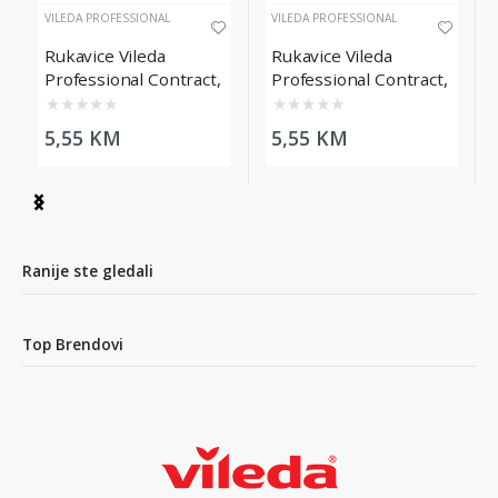
VILEDA PROFESSIONAL
VILEDA PROFESSIONAL
Rukavice Vileda
Rukavice Vileda
Professional Contract,
Professional Contract,
L, žute
M, žute
★
★
★
★
★
★
★
★
★
★
5,55 KM
5,55 KM
Item
1
of
3
Ranije ste gledali
Top Brendovi