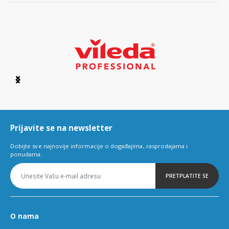
Item
1
of
6
Prijavite se na newsletter
Dobijte sve najnovije informacije o događajima, rasprodajama i
ponudama.
PRETPLATITE SE
O nama