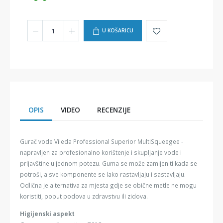
U KOŠARICU
OPIS
VIDEO
RECENZIJE
Gurač vode Vileda Professional Superior MultiSqueegee -
napravljen za profesionalno korištenje i skupljanje vode i
prljavštine u jednom potezu. Guma se može zamijeniti kada se
potroši, a sve komponente se lako rastavljaju i sastavljaju.
Odlična je alternativa za mjesta gdje se obične metle ne mogu
koristiti, poput podova u zdravstvu ili zidova.
Higijenski aspekt