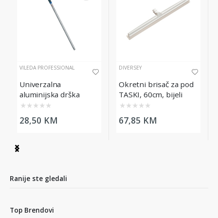
VILEDA PROFESSIONAL
DIVERSEY
Univerzalna
Okretni brisač za pod
aluminijska drška
TASKI, 60cm, bijeli
Vileda Professional,
★
★
★
★
★
★
★
★
★
★
150cm
28,50 KM
67,85 KM
Item
1
of
5
Ranije ste gledali
Top Brendovi