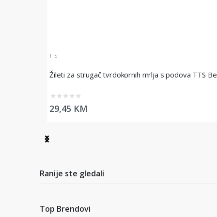
TTS
Žileti za strugač tvrdokornih mrlja s podova TTS B
★
★
★
★
★
29,45 KM
Item
1
of
6
Ranije ste gledali
Top Brendovi