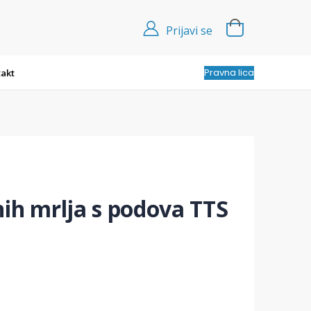
Prijavi se
Pravna lica
akt
ih mrlja s podova TTS