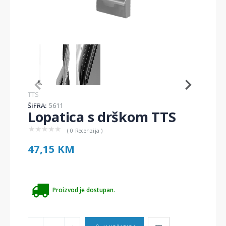
Item
1
of
3
Item
TTS
1
ŠIFRA:
5611
of
Lopatica s drškom TTS
3
★
★
★
★
★
( 0 Recenzija )
47,15 KM
Proizvod je dostupan.