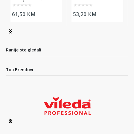
TTS, siva
★
★
★
★
★
★
★
★
★
★
61,50 KM
53,20 KM
Item
1
of
6
Ranije ste gledali
Top Brendovi
Item
1
of