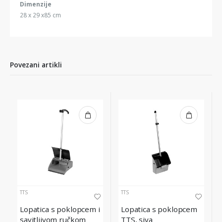
Dimenzije
28 x 29 x85 cm
Povezani artikli
TTS
TTS
Lopatica s poklopcem i
Lopatica s poklopcem
savitljivom ručkom
TTS, siva