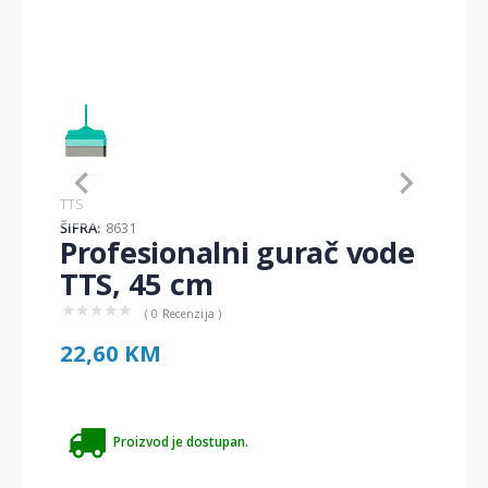
Item
1
of
1
Item
TTS
1
ŠIFRA:
8631
of
Profesionalni gurač vode
1
TTS, 45 cm
★
★
★
★
★
( 0 Recenzija )
22,60 KM
Proizvod je dostupan.