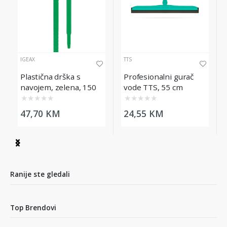
IGEAX
TTS
Plastična drška s
Profesionalni gurač
navojem, zelena, 150
vode TTS, 55 cm
cm
★
★
★
★
★
★
★
★
★
★
47,70 KM
24,55 KM
Item
1
of
9
Ranije ste gledali
Top Brendovi