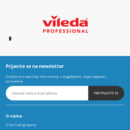
Item
1
of
6
Prijavite se na newsletter
Dobijte sve najnovije informacije o događajima, rasprodajama i
ponudama.
PRETPLATITE SE
O nama
O Eurosan grupaciji