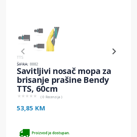
Item
1
of
3
Item
TTS
1
ŠIFRA:
8882
of
Savitljivi nosač mopa za
3
brisanje prašine Bendy
TTS, 60cm
★
★
★
★
★
( 0 Recenzija )
53,85 KM
Proizvod je dostupan.