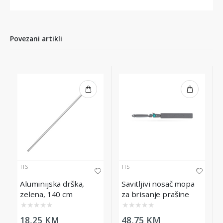
Povezani artikli
TTS
TTS
Aluminijska drška,
Savitljivi nosač mopa
zelena, 140 cm
za brisanje prašine
Bendy TTS, 40cm
★
★
★
★
★
★
★
★
★
★
18,25 KM
48,75 KM