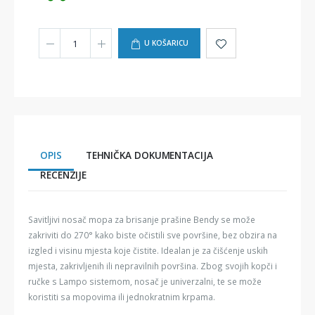
U KOŠARICU
OPIS
TEHNIČKA DOKUMENTACIJA
RECENZIJE
Savitljivi nosač mopa za brisanje prašine Bendy se može
zakriviti do 270° kako biste očistili sve površine, bez obzira na
izgled i visinu mjesta koje čistite. Idealan je za čišćenje uskih
mjesta, zakrivljenih ili nepravilnih površina. Zbog svojih kopči i
ručke s Lampo sistemom, nosač je univerzalni, te se može
koristiti sa mopovima ili jednokratnim krpama.