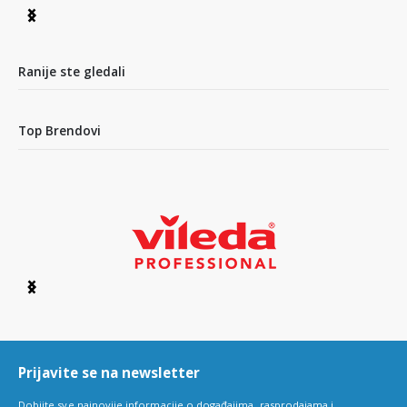
Item
1
of
5
Ranije ste gledali
Top Brendovi
Item
1
of
6
Prijavite se na newsletter
Dobijte sve najnovije informacije o događajima, rasprodajama i