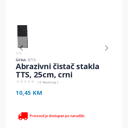
Item
1
of
1
Item
TTS
1
ŠIFRA:
8713
of
Abrazivni čistač stakla
1
TTS, 25cm, crni
★
★
★
★
★
( 0 Recenzija )
10,45 KM
Proizvod je dostupan po narudžbi.