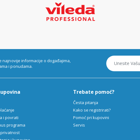
e najnovije informacije o događajima,
ama i ponudama.
kupovina
Trebate pomoć?
Česta pitanja
plaćanje
Kako se registrirati?
 i povrati
Pomoć pri kupovini
onus programa
Servis
 privatnost
štenja i kupovine