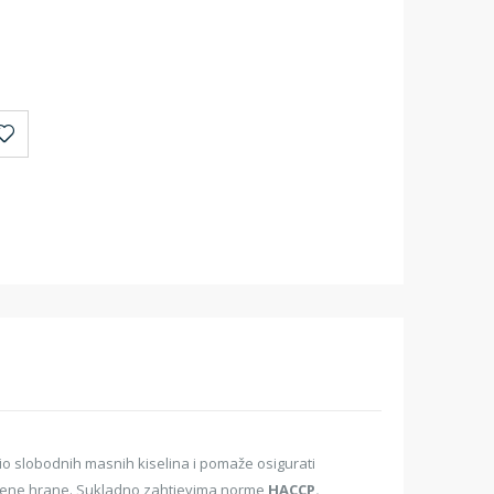
dio slobodnih masnih kiselina i pomaže osigurati
 pržene hrane. Sukladno zahtjevima norme
HACCP.