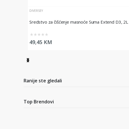
DIVERSEY
Sredstvo za čišćenje masnoće Suma Extend D3, 2L
★
★
★
★
★
49,45 KM
Item
1
of
2
Ranije ste gledali
Top Brendovi