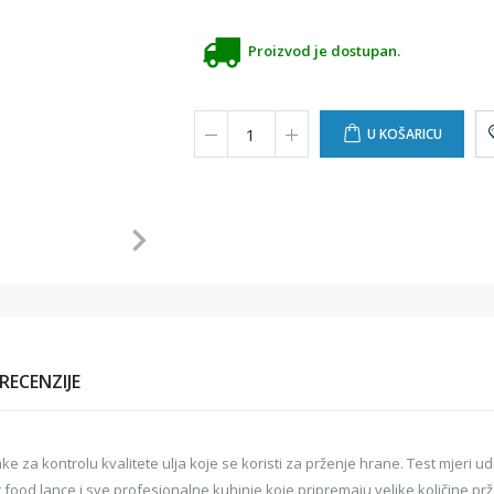
Proizvod je dostupan.
U KOŠARICU
RECENZIJE
e za kontrolu kvalitete ulja koje se koristi za prženje hrane. Test mjeri u
t food lance i sve profesionalne kuhinje koje pripremaju velike količine