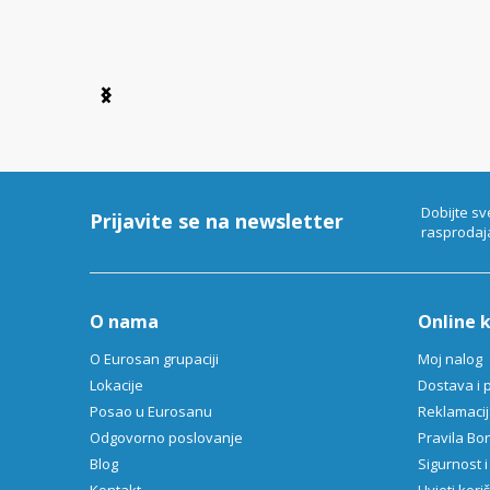
Item
1
of
6
Dobijte sv
Prijavite se na newsletter
rasprodaj
O nama
Online 
O Eurosan grupaciji
Moj nalog
Lokacije
Dostava i 
Posao u Eurosanu
Reklamacija
Odgovorno poslovanje
Pravila B
Blog
Sigurnost i
Kontakt
Uvjeti kori