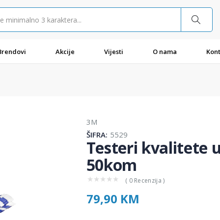
Brendovi
Akcije
Vijesti
O nama
Kont
3M
ŠIFRA:
5529
Testeri kvalitete 
50kom
★
★
★
★
★
( 0 Recenzija )
79,90 KM