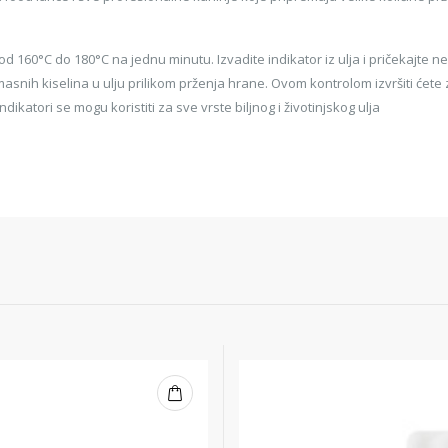
 od 160°C do 180°C na jednu minutu. Izvadite indikator iz ulja i pričekajte 
masnih kiselina u ulju prilikom prženja hrane. Ovom kontrolom izvršiti ćete
ikatori se mogu koristiti za sve vrste biljnog i životinjskog ulja