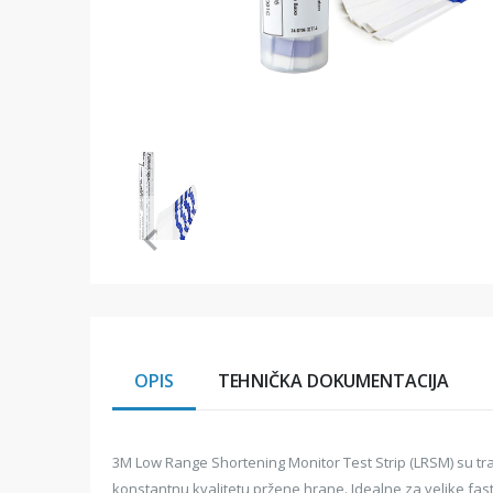
Item
1
of
1
Item
1
of
1
OPIS
TEHNIČKA DOKUMENTACIJA
3M Low Range Shortening Monitor Test Strip (LRSM) su trak
konstantnu kvalitetu pržene hrane. Idealne za velike fas