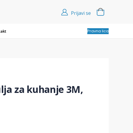
Prijavi se
Pravna lica
akt
ulja za kuhanje 3M,