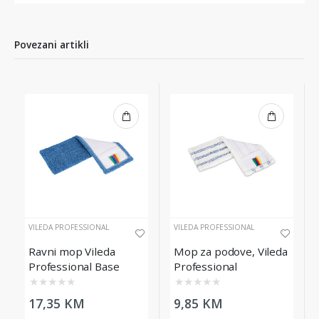
Povezani artikli
VILEDA PROFESSIONAL
VILEDA PROFESSIONAL
Ravni mop Vileda
Mop za podove, Vileda
Professional Base
Professional
Loop, 40cm
BaseMicro, 40 cm
★
★
★
★
★
★
★
★
★
★
17,35 KM
9,85 KM