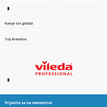
Item
1
of
2
Ranije ste gledali
Top Brendovi
Item
1
of
6
Prijavite se na newsletter