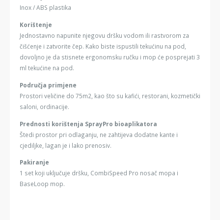
Inox / ABS plastika
Korištenje
Jednostavno napunite njegovu dršku vodom ili rastvorom za
čišćenje i zatvorite čep. Kako biste ispustili tekućinu na pod,
dovoljno je da stisnete ergonomsku ručku i mop će posprejati 3
ml tekućine na pod.
Područja primjene
Prostori veličine do 75m2, kao što su kafići, restorani, kozmetički
saloni, ordinacije.
Prednosti korištenja SprayPro bioaplikatora
Štedi prostor pri odlaganju, ne zahtijeva dodatne kante i
cjediljke, lagan je i lako prenosiv.
Pakiranje
1 set koji uključuje dršku, CombiSpeed Pro nosač mopa i
BaseLoop mop.