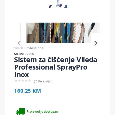
Item
1
of
7
Item
Vileda Professional
1
ŠIFRA:
77400
of
Sistem za čišćenje Vileda
7
Professional SprayPro
Inox
★
★
★
★
★
( 0 Recenzija )
160,25 KM
Proizvod je dostupan.