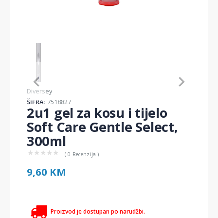
Item
1
of
1
Item
Diversey
1
ŠIFRA:
7518827
of
2u1 gel za kosu i tijelo
1
Soft Care Gentle Select,
300ml
★
★
★
★
★
( 0 Recenzija )
9,60 KM
Proizvod je dostupan po narudžbi.