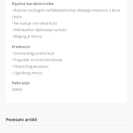
Ključne karakteristike
• Baziran na blagim surfaktantima koji uklanjaju masnoću s kose
i kože
• Ne isušuje i ne iritira kožu
• Hidratantno djelovanje na kožu
• Blagog je mirisa
Prednosti
• Veoma blag prema koži
• Pogodan za često korištenje
• Stvara bogatu pjenu
• Ugodnog mirisa
Pakiranje
300ml
Povezani artikli