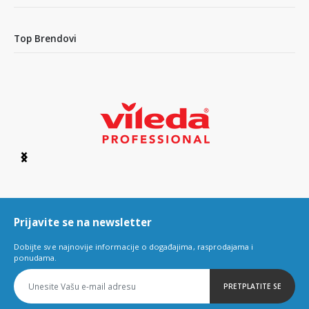
Top Brendovi
Item
1
of
6
Prijavite se na newsletter
Dobijte sve najnovije informacije o događajima, rasprodajama i
ponudama.
PRETPLATITE SE