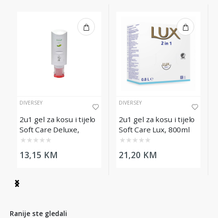
DIVERSEY
DIVERSEY
2u1 gel za kosu i tijelo
2u1 gel za kosu i tijelo
Soft Care Deluxe,
Soft Care Lux, 800ml
300ml
★
★
★
★
★
★
★
★
★
★
13,15 KM
21,20 KM
Item
1
of
9
Ranije ste gledali