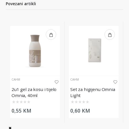
Povezani artikli
CAHM
CAHM
2u1 gel za kosu i tijelo
Set za higijenu Omnia
Omnia, 40ml
Light
★
★
★
★
★
★
★
★
★
★
0,55 KM
0,60 KM