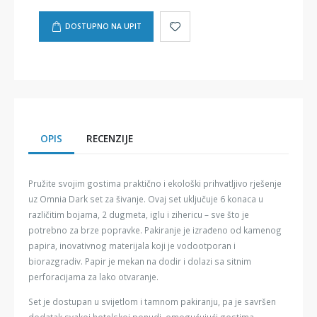
DOSTUPNO NA UPIT
OPIS
RECENZIJE
Pružite svojim gostima praktično i ekološki prihvatljivo rješenje
uz Omnia Dark set za šivanje. Ovaj set uključuje 6 konaca u
različitim bojama, 2 dugmeta, iglu i zihericu – sve što je
potrebno za brze popravke. Pakiranje je izrađeno od kamenog
papira, inovativnog materijala koji je vodootporan i
biorazgradiv. Papir je mekan na dodir i dolazi sa sitnim
perforacijama za lako otvaranje.
Set je dostupan u svijetlom i tamnom pakiranju, pa je savršen
dodatak svakoj hotelskoj ponudi, omogućujući gostima