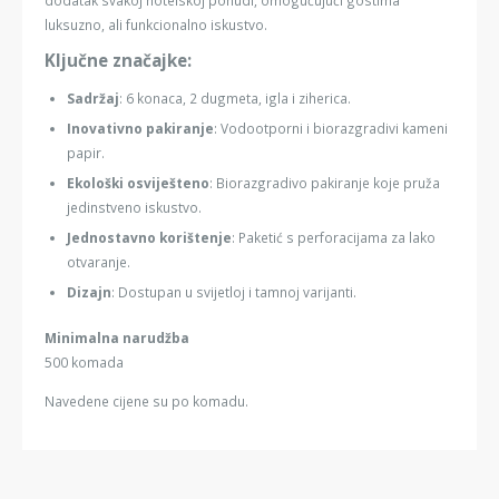
luksuzno, ali funkcionalno iskustvo.
Ključne značajke:
Sadržaj
: 6 konaca, 2 dugmeta, igla i ziherica.
Inovativno pakiranje
: Vodootporni i biorazgradivi kameni
papir.
Ekološki osviješteno
: Biorazgradivo pakiranje koje pruža
jedinstveno iskustvo.
Jednostavno korištenje
: Paketić s perforacijama za lako
otvaranje.
Dizajn
: Dostupan u svijetloj i tamnoj varijanti.
Minimalna narudžba
500 komada
Navedene cijene su po komadu.