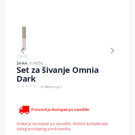
Item
1
of
1
Item
CAHM
1
ŠIFRA:
O14750
of
Set za šivanje Omnia
1
Dark
★
★
★
★
★
( 0 Recenzija )
Proizvod je dostupan po narudžbi.
Artikal je dostupan po narudžbi. Molimo kontaktirajte
Vašeg prodajnog predstavnika.