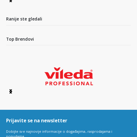
Item
1
of
4
Ranije ste gledali
Top Brendovi
Item
1
of
6
Prijavite se na newsletter
Dobijte sve najnovije informacije o događajima, rasprodajama i
ponudama.