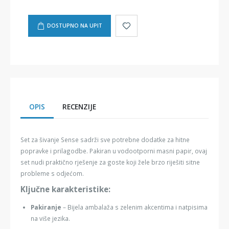
DOSTUPNO NA UPIT
OPIS
RECENZIJE
Set za šivanje Sense sadrži sve potrebne dodatke za hitne
popravke i prilagodbe. Pakiran u vodootporni masni papir, ovaj
set nudi praktično rješenje za goste koji žele brzo riješiti sitne
probleme s odjećom.
Ključne karakteristike:
Pakiranje
– Bijela ambalaža s zelenim akcentima i natpisima
na više jezika.