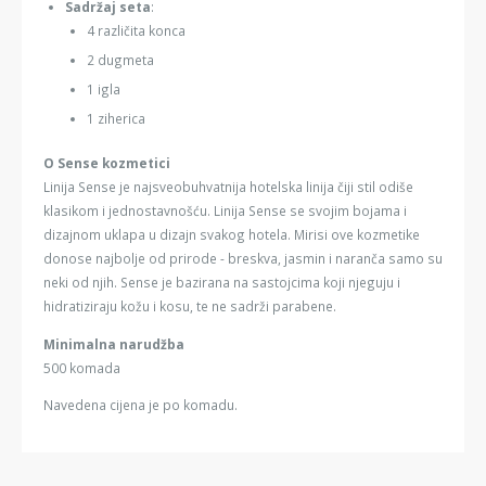
Sadržaj seta
:
4 različita konca
2 dugmeta
1 igla
1 ziherica
O Sense kozmetici
Linija Sense je najsveobuhvatnija hotelska linija čiji stil odiše
klasikom i jednostavnošću. Linija Sense se svojim bojama i
dizajnom uklapa u dizajn svakog hotela. Mirisi ove kozmetike
donose najbolje od prirode - breskva, jasmin i naranča samo su
neki od njih. Sense je bazirana na sastojcima koji njeguju i
hidratiziraju kožu i kosu, te ne sadrži parabene.
Minimalna narudžba
500 komada
Navedena cijena je po komadu.