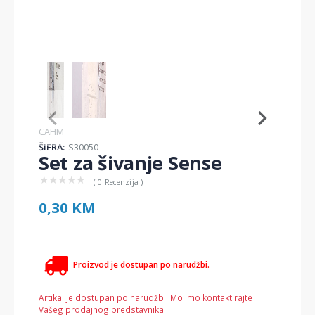
Item
1
of
2
Item
CAHM
1
ŠIFRA:
S30050
of
Set za šivanje Sense
2
★
★
★
★
★
( 0 Recenzija )
0,30 KM
Proizvod je dostupan po narudžbi.
Artikal je dostupan po narudžbi. Molimo kontaktirajte
Vašeg prodajnog predstavnika.