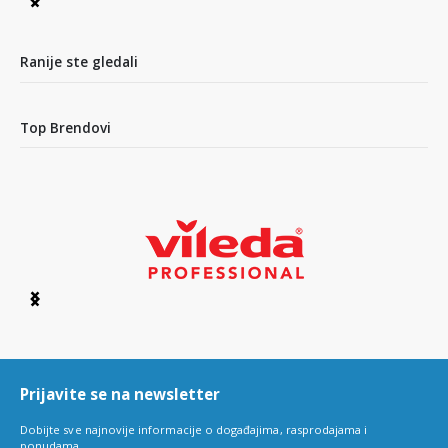
Item
1
of
9
Ranije ste gledali
Top Brendovi
Item
1
of
6
Prijavite se na newsletter
Dobijte sve najnovije informacije o događajima, rasprodajama i
ponudama.