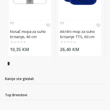
TTS
TTS
Nosač mopa za suho
Akrilni mop za suho
brisanje, 40 cm
brisanje TTS, 60 cm
★
★
★
★
★
★
★
★
★
★
10,35 KM
26,40 KM
Item
1
of
6
Ranije ste gledali
Top Brendovi