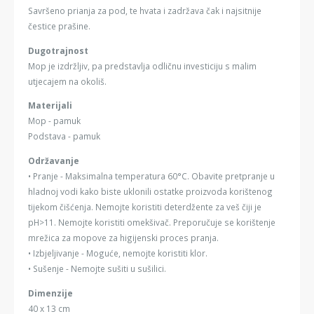
Savršeno prianja za pod, te hvata i zadržava čak i najsitnije
čestice prašine.
Dugotrajnost
Mop je izdržljiv, pa predstavlja odličnu investiciju s malim
utjecajem na okoliš.
Materijali
Mop - pamuk
Podstava - pamuk
Održavanje
• Pranje - Maksimalna temperatura 60°C. Obavite pretpranje u
hladnoj vodi kako biste uklonili ostatke proizvoda korištenog
tijekom čišćenja. Nemojte koristiti deterdžente za veš čiji je
pH>11. Nemojte koristiti omekšivač. Preporučuje se korištenje
mrežica za mopove za higijenski proces pranja.
• Izbjeljivanje - Moguće, nemojte koristiti klor.
• Sušenje - Nemojte sušiti u sušilici.
Dimenzije
40 x 13 cm