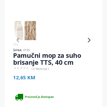
Item
1
of
2
Item
TTS
1
ŠIFRA:
0135
of
Pamučni mop za suho
2
brisanje TTS, 40 cm
★
★
★
★
★
( 0 Recenzija )
12,65 KM
Proizvod je dostupan.